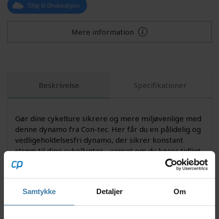
Tilføj til Ønskeskyen
Mere information
Beskrivelse
Specifikationer
Gør dine cykelture sikrere og mere miljøvenlige med
denne dynamo fra Con-tec. Her får du en pålidelig og
vedligeholdelsesfri dynamo, der sikrer konstant
strøm til dine cykellygter - uanset om du kører tidligt
om morgenen eller sent om aftenen. Con-tec Dynamo
er udviklet til at levere langtidsholdbar ydeevne og
nem installation, så du hurtigt kan komme ud at rulle
Samtykke
Detaljer
Om
igen.
Nyttige facts