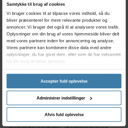
Samtykke til brug af cookies
Bæredygtig strømforsyning til cykellygter
Robust konstruktion for pålidelig brug
Vi bruger cookies til at tilpasse vores indhold, så du
Nem og hurtig installation på de fleste cykler
bliver præsenteret for mere relevante produkter og
Lavt vedligeholdelsesbehov
annoncer. Vi bruger det også til at analysere vores trafik.
Udviklet til både by- og landevejscykling
Oplysninger om din brug af vores hjemmeside bliver delt
med vores partnere inden for annoncering og analyse.
Anvendelse
Vores partnere kan kombinere disse data med andre
Con-tec Dynamo er ideel til dig, der ofte cykler i
mørke og ønsker en sikker, effektiv og bæredygtig
oplysninger, du har givet dem, eller som de har indsamlet
lyskilde. Dynamoen er rettet mod både pendlere,
fra din brug af deres tjenester.
eventyrlystne motionscyklister og miljøbevidste
brugere, der prioriterer sikkerheden højt uden at gå
på kompromis med brugeroplevelsen. Den passer til
Accepter fuld oplevelse
de fleste typer by- og landevejscykler og er velegnet
til både hverdag og længere ture i skiftende
Administrer indstillinger
vejrforhold.
Derfor skal du vælge Con-tec Dynamo
Afvis fuld oplevelse
Vælg Con-tec Dynamo, hvis du ønsker en problemfri
cykeloplevelse med bæredygtig og driftssikker
strøm til dine cykellygter - alt sammen med nem