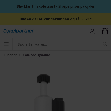
Bliv klar til skoletsart
- Skarpe priser på cykler
Bliv en del af kundeklubben og få 50 kr.*
KURV
Tilbehør
Con-tec Dynamo