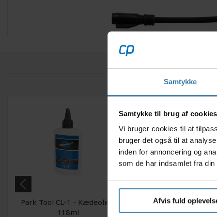
Samtykke
Samtykke til brug af cookie
Vi bruger cookies til at tilp
bruger det også til at analys
inden for annoncering og ana
som de har indsamlet fra din 
Afvis fuld oplevels
Park Tool CL-1 - Kædeolie -
Muc-Off Nano Tec
118ml
Cleaner - Cykelvask