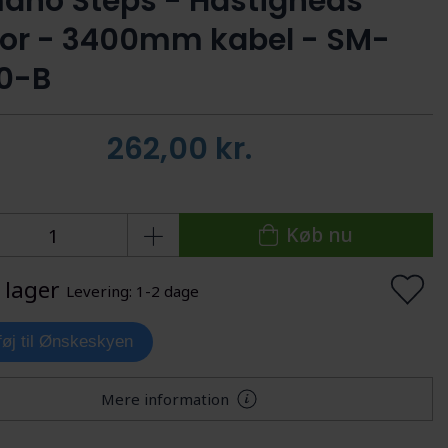
ano Steps - Hastigheds
or - 3400mm kabel - SM-
0-B
262,00
kr.
Køb nu
 lager
Levering: 1-2 dage
lføj til Ønskeskyen
Mere information