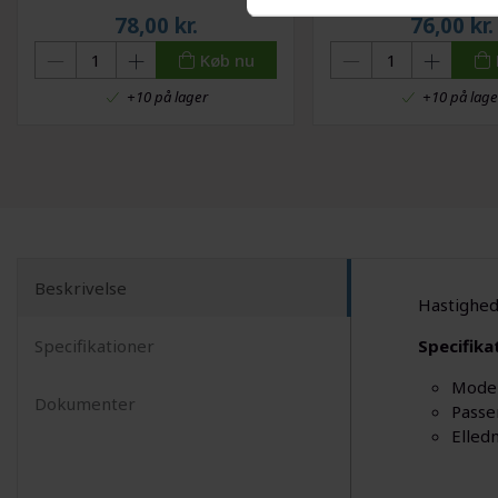
liter
78,00
kr.
76,00
kr.
Køb nu
+10 på lager
+10 på lage
Beskrivelse
Hastighed
Specifikationer
Specifika
Mode
Dokumenter
Passe
Elled