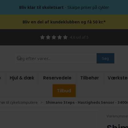
Bliv klar til skoletsart
- Skarpe priser på cykler
Bliv en del af kundeklubben og få 50 kr.*
4,6 ud af 5
Søg
e
Hjul & dæk
Reservedele
Tilbehør
Værkste
Tilbud
hør til cykelcomputere
Shimano Steps - Hastigheds Sensor - 340
Varenumme