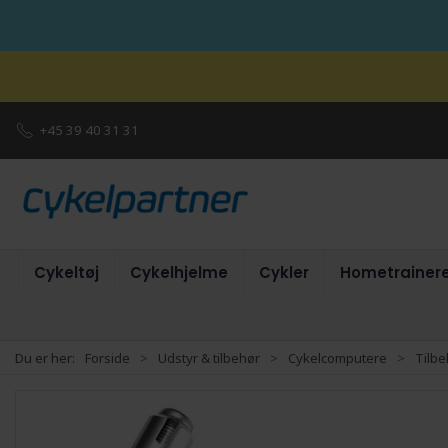
+45 39 40 31 31
Cykeltøj
Cykelhjelme
Cykler
Hometrainer
Du er her:
Forside
Udstyr & tilbehør
Cykelcomputere
Tilbe