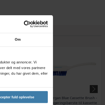
Om
odukter og annoncer. Vi
iver delt med vores partnere
nger, du har givet dem, eller
cepter fuld oplevelse
rstesæt Finish Line
Morgan Blue Cassette Brush -
o til cykelrengøring
Rengøringsbørste til kassette