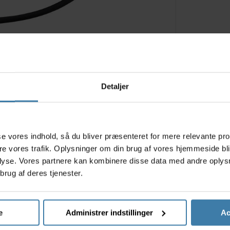
Relaterede varer
Detaljer
s
asse vores indhold, så du bliver præsenteret for mere relevante pr
ere vores trafik. Oplysninger om din brug af vores hjemmeside bl
lyse. Vores partnere kan kombinere disse data med andre oplysni
brug af deres tjenester.
e
Administrer indstillinger
Ac
h Bike
Muc-Off Antibacterial
Rensebø
emiddel 1
Sanitising Hand Gel -
Easy Pr