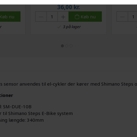
Håndsprit - 120 ml
36,00
kr.
Køb nu
Køb nu
r
3 på lager
s sensor anvendes til el-cykler der kører med Shimano Steps 
tioner
l: SM-DUE-10B
r til Shimano Steps E-Bike system
ning længde: 340mm