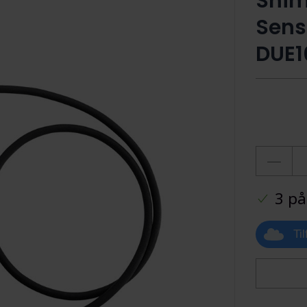
Shim
Sens
DUE1
3 på
Ti