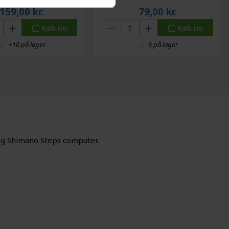
og tandhjul
159,00
kr.
79,00
kr.
Køb nu
Køb nu
+10 på lager
6 på lager
og Shimano Steps computer.