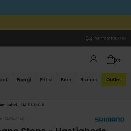
*Fri fragt fra 349,-
(0)
det
Energi
Fritid
Børn
Brands
Outlet
0mm kabel - SM-DUE10-B
r:
ISMDUE10B