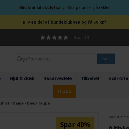
Bliv klar til skoletsart
- Skarpe priser på cykler
Bliv en del af kundeklubben og få 50 kr.*
4,6 ud af 5
Søg
e
Hjul & dæk
Reservedele
Tilbehør
Værkste
Tilbud
T-shirt - Dame - Deep Taupe
Varenumme
Spar 40%