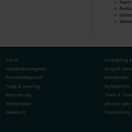
Super
Åndb
Genan
Mater
Om os
Kontakt og å
Handelsbetingelser
Brug af cook
Persondatapolitik
Rabatkoder
Fragt & levering
Nyhedsbrev
Returnering
Track & Trac
Reklamation
Job hos Cyke
Gavekort
Finansiering