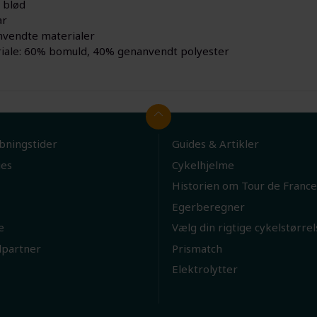
 blød
ar
vendte materialer
iale: 60% bomuld, 40% genanvendt polyester
bningstider
Guides & Artikler
ies
Cykelhjelme
Historien om Tour de France
Egerberegner
e
Vælg din rigtige cykelstørrel
lpartner
Prismatch
Elektrolytter