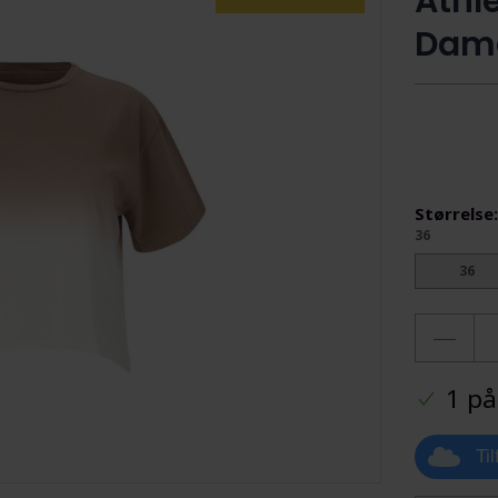
Athle
Dame
Størrelse
36
36
1 på
Ti