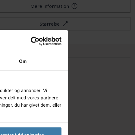
Mere information
Størrelse
Om
odukter og annoncer. Vi
iver delt med vores partnere
nger, du har givet dem, eller