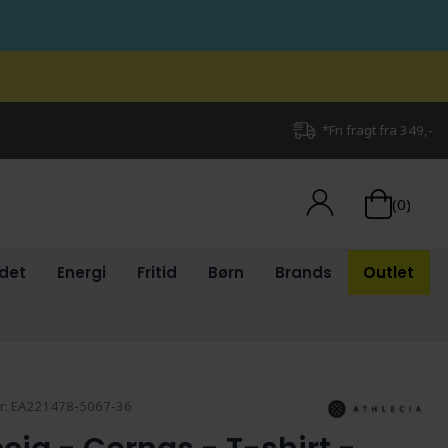
*Fri fragt fra 349,-
(0)
det
Energi
Fritid
Børn
Brands
Outlet
r:
EA221478-5067-36