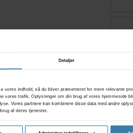
Relaterede varer
Detaljer
s
asse vores indhold, så du bliver præsenteret for mere relevante pr
ere vores trafik. Oplysninger om din brug af vores hjemmeside bl
lyse. Vores partnere kan kombinere disse data med andre oplysni
brug af deres tjenester.