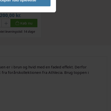
cepter fuld oplevelse
b All-season Socks -
elstrømper - Str. 38-
41
200,00
kr.
Køb nu
tet leveringstid: 14 dage
en er i brun og hvid med en faded effekt. Derfor
ra forårskollektionen fra Athlecia. Brug toppen i