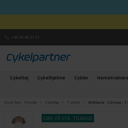
+45 39 40 31 31
Cykeltøj
Cykelhjelme
Cykler
Hometrainer
Du er her:
Forside
Cykeltøj
T-shirts
Athlecia - Cornas - 
OBS: FÅ STK. TILBAGE