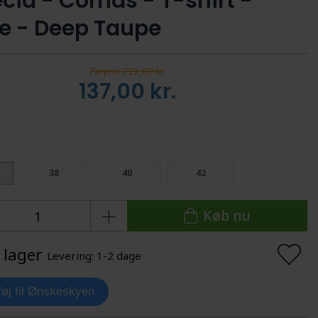
cia - Cornas - T-shirt -
 - Deep Taupe
Førpris 229,00 kr.
137,00
kr.
:
38
40
42
Køb nu
 lager
Levering: 1-2 dage
lføj til Ønskeskyen