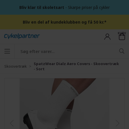
Bliv klar til skoletsart
- Skarpe priser på cykler
Bliv en del af kundeklubben og få 50 kr.*
KURV
SpatzWear Dialz Aero Covers - Skoovertræk
Skoovertræk
- Sort