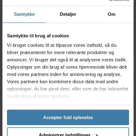
kolde dage.
Samtykke
Detaljer
Om
Nyttige facts
Lavet af højelastisk, slidstærkt stof, som former
sig tæt om skoen for minimal luftmodstand
Samtykke til brug af cookies
Aerodynamisk design reducerer vindmodstanden
Vi bruger cookies til at tilpasse vores indhold, så du
til et minimum
bliver præsenteret for mere relevante produkter og
Vandtæt og vindtæt overflade sikrer tørre og
annoncer. Vi bruger det også til at analysere vores trafik.
varme fødder
Oplysninger om din brug af vores hjemmeside bliver delt
Styrket underside for øget holdbarhed ved slid
med vores partnere inden for annoncering og analyse.
på pedal og asfalt
Vores partnere kan kombinere disse data med andre
Let at tage af og på - perfekt til både træning og
konkurrence
oplysninger, du har givet dem, eller som de har indsamlet
fra din brug af deres tjenester.
Anvendelse
SpatzWear Dialz Aero Covers henvender sig til
passionerede landevejsryttere og
Accepter fuld oplevelse
konkurrenceryttere, der ønsker at optimere deres
performance under alle vejrforhold. Overtrækkene
er ideelle til forår, efterår og vinter, hvor ekstra
Administrer indstillinger