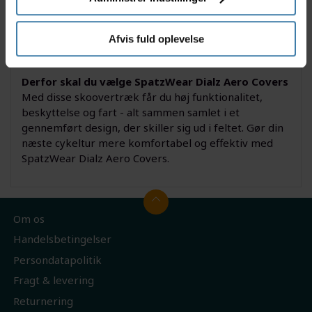
beskyttelse mod kulde og vand er nødvendig. Deres
tætsiddende pasform og aerodynamiske egenskaber
Afvis fuld oplevelse
giver dig en klar fordel, uanset om du træner eller
kører løb.
Derfor skal du vælge SpatzWear Dialz Aero Covers
Med disse skoovertræk får du høj funktionalitet,
beskyttelse og fart - alt sammen samlet i et
gennemført design, der skiller sig ud i feltet. Gør din
næste cykeltur mere komfortabel og effektiv med
SpatzWear Dialz Aero Covers.
Om os
Handelsbetingelser
Persondatapolitik
Fragt & levering
Returnering