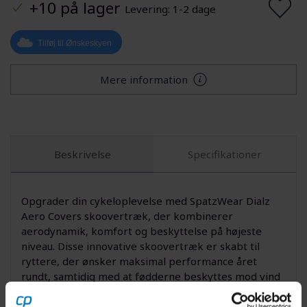
+10 på lager
Levering: 1-2 dage
Tilføj til Ønskeskyen
Mere information
Beskrivelse
Specifikationer
Opgrader din cykeloplevelse med SpatzWear Dialz
Aero Covers skoovertræk, der kombinerer
aerodynamik, komfort og beskyttelse på højeste
niveau. Disse innovative skoovertræk er skabt til
ryttere, der ønsker maksimal performance året
rundt, samtidig med at fødderne beskyttes mod vind
og vejr. Med optimeret pasform og slidstærkt
materiale er de din trofaste makker på både våde og