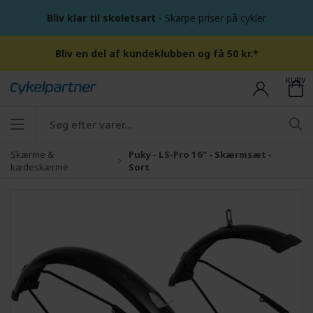
Bliv klar til skoletsart
- Skarpe priser på cykler
Bliv en del af kundeklubben og få 50 kr.*
KURV
Skærme &
Puky - LS-Pro 16" - Skærmsæt -
kædeskærme
Sort