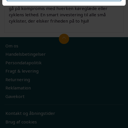
holder snavs væk og cyklen flot - alt sammen uden at
gå på kompromis med hverken køreglæde eller
cyklens lethed. En smart investering til alle små
cyklister, der elsker friheden på to hjul!
Om os
Handelsbetingelser
Persondatapolitik
Fragt & levering
Returnering
Reklamation
Gavekort
Kontakt og åbningstider
Brug af cookies