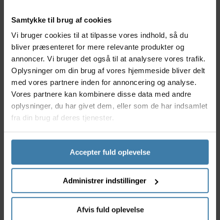
Nyttige facts
Samtykke til brug af cookies
Designet til optimal pasform på Puky LS-Pro 16"
Vi bruger cookies til at tilpasse vores indhold, så du
Beskytter mod snavs, mudder og vandstænk
bliver præsenteret for mere relevante produkter og
Letvægt for minimal indflydelse på cyklens
annoncer. Vi bruger det også til at analysere vores trafik.
balance
Oplysninger om din brug af vores hjemmeside bliver delt
Enkel at montere uden brug af specialværktøj
med vores partnere inden for annoncering og analyse.
Robust materiale med lang holdbarhed
Vores partnere kan kombinere disse data med andre
oplysninger, du har givet dem, eller som de har indsamlet
Anvendelse
fra din brug af deres tjenester.
Dette skærmsæt er ideelt til børn, der elsker at cykle
uanset vejret. Den smarte beskyttelse gør hverdagen
nemmere for både børn og forældre, da mindre
snavs betyder færre bekymringer om rengøring
Accepter fuld oplevelse
efter hver tur. Skærmene er perfekte til både
skolekørsel og fritidsbrug, hvor både komfort og
Administrer indstillinger
praktisk beskyttelse er i fokus.
Derfor skal du vælge Puky LS-Pro 16" skærmsæt
Afvis fuld oplevelse
Med dette skærmsæt får du en pålidelig løsning, der