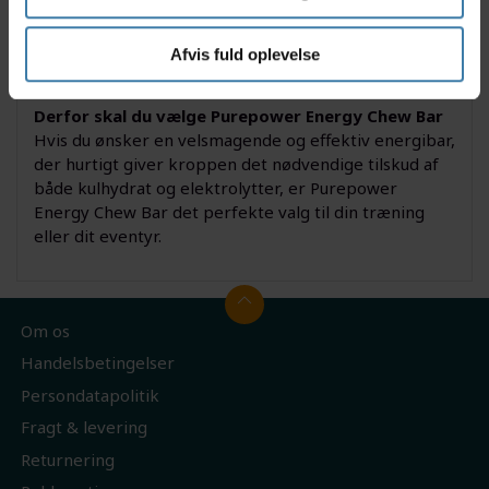
under løb, cykling, vandring eller enhver aktivitet,
hvor du ønsker at yde dit bedste. Den bløde tekstur
gør den nem at indtage selv under aktivitet, så du
Afvis fuld oplevelse
altid kan tanke op uden besvær.
Derfor skal du vælge Purepower Energy Chew Bar
Hvis du ønsker en velsmagende og effektiv energibar,
der hurtigt giver kroppen det nødvendige tilskud af
både kulhydrat og elektrolytter, er Purepower
Energy Chew Bar det perfekte valg til din træning
eller dit eventyr.
Om os
Handelsbetingelser
Persondatapolitik
Fragt & levering
Returnering