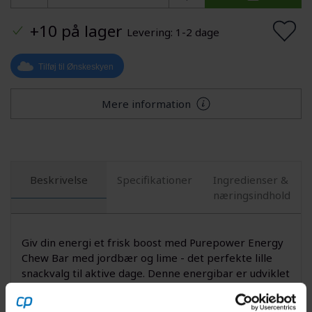
+10 på lager
Levering: 1-2 dage
Tilføj til Ønskeskyen
Mere information
Beskrivelse
Specifikationer
Ingredienser &
næringsindhold
Giv din energi et frisk boost med Purepower Energy
Chew Bar med jordbær og lime - det perfekte lille
snackvalg til aktive dage. Denne energibar er udviklet
til dig, der dyrker sport eller elsker eventyr i naturen.
Med tilsatte elektrolytter hjælper baren dig med at