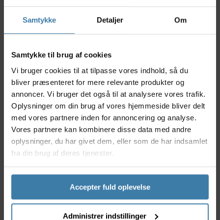
opretholde en god væskebalance og energiniveau
under krævende aktiviteter. Konsistensen er blød og
Samtykke
Detaljer
Om
let at tygge, hvilket gør den enkel at indtage - selv
når du er på farten.
Nyttige facts
Samtykke til brug af cookies
Vi bruger cookies til at tilpasse vores indhold, så du
Indeholder hurtigoptagelige kulhydrater for
bliver præsenteret for mere relevante produkter og
øjeblikkelig energi
annoncer. Vi bruger det også til at analysere vores trafik.
Tilsat elektrolytter for optimal væskebalance
Frisk smag af jordbær og lime
Oplysninger om din brug af vores hjemmeside bliver delt
Let og praktisk format på 30g - perfekt til
med vores partnere inden for annoncering og analyse.
lommen
Vores partnere kan kombinere disse data med andre
Ideel som energisupplement under sport og
oplysninger, du har givet dem, eller som de har indsamlet
udendørsaktiviteter
fra din brug af deres tjenester.
Anvendelse
Purepower Energy Chew Bar er udviklet til
Accepter fuld oplevelse
sportsudøvere, motionister og eventyrere, der har
brug for hurtig energi og elektrolytter, når kroppen
presses. Den passer perfekt som et energiboost
Administrer indstillinger