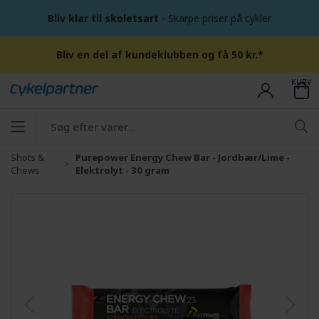
Bliv klar til skoletsart
- Skarpe priser på cykler
Bliv en del af kundeklubben og få 50 kr.*
KURV
Shots &
Purepower Energy Chew Bar - Jordbær/Lime -
Chews
Elektrolyt - 30 gram