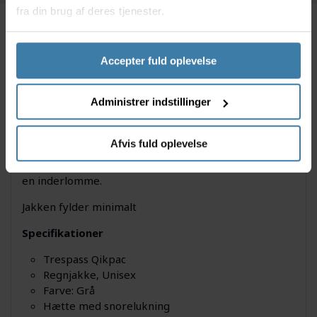
fra din brug af deres tjenester.
Beskrivelse
Specifikationer
Accepter fuld oplevelse
Denne Trespass Qikpac regnjakke er en unisex
Administrer indstillinger
regnjakke, som kan anvendes af både mænd og
kvinder.
Afvis fuld oplevelse
Jakken er produceret i vandtæt polyester og har en
hætte med snøre, samt 2 yderlommer med lynlås og
en inderlomme.
Jakken fylder minimalt
Specifikationer
Trespass Qikpac
Regnjakke, Unisex
Farve: Grå
Hætte med snorelukning