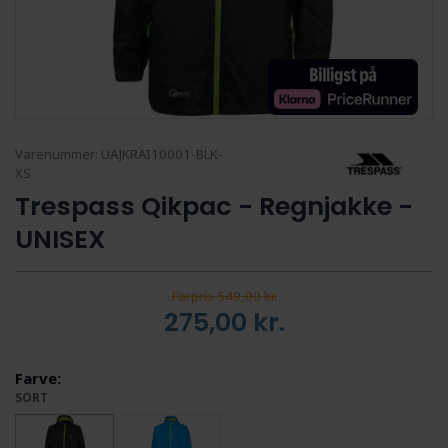
Varenummer:
UAJKRAI10001-BLK-
XS
Trespass Qikpac - Regnjakke -
UNISEX
Førpris 549,00 kr.
275,00
kr.
Farve:
SORT