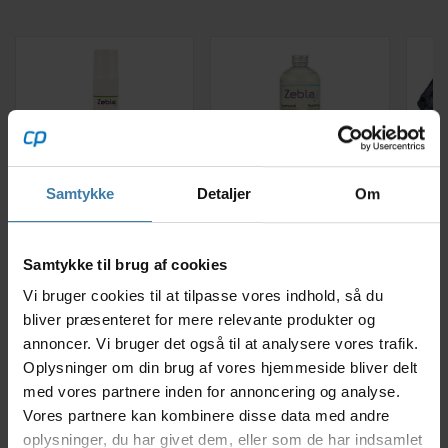
Samtykke
Detaljer
Om
Zebla
Zebla
Imprægneringsspray
Sportsvaskemiddel
Over
300 ml
500 ml
fx C
Samtykke til brug af cookies
89,00
kr.
75,00
kr.
Vi bruger cookies til at tilpasse vores indhold, så du
bliver præsenteret for mere relevante produkter og
6 på lager
7 på lager
annoncer. Vi bruger det også til at analysere vores trafik.
Oplysninger om din brug af vores hjemmeside bliver delt
med vores partnere inden for annoncering og analyse.
Vores partnere kan kombinere disse data med andre
oplysninger, du har givet dem, eller som de har indsamlet