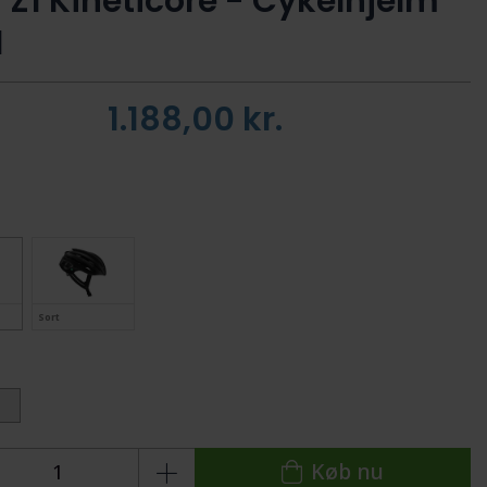
r Z1 Kineticore - Cykelhjelm
d
1.188,00
kr.
Sort
:
Køb nu