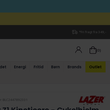
*Fri fragt fra 349,-
(0)
det
Energi
Fritid
Børn
Brands
Outlet
r:
BLC2447892331