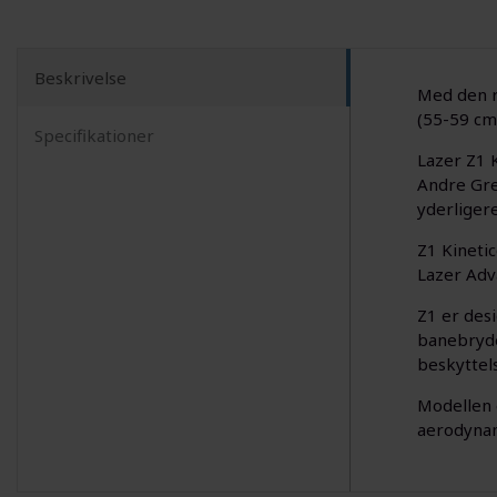
Beskrivelse
Med den r
(55-59 cm
Specifikationer
Lazer Z1 
Andre Grei
yderligere!
Z1 Kineti
Lazer Adv
Z1 er des
banebryde
beskyttels
Modellen 
aerodynami