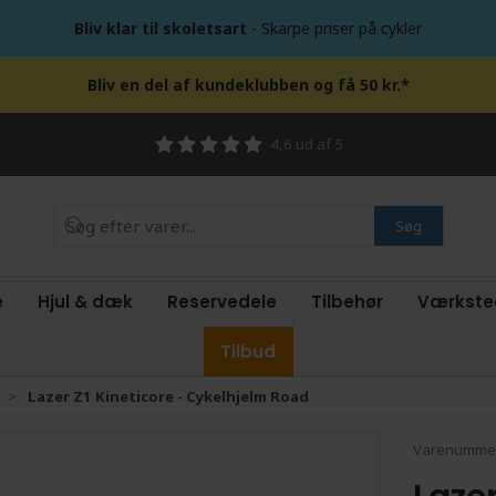
Bliv klar til skoletsart
- Skarpe priser på cykler
Bliv en del af kundeklubben og få 50 kr.*
4,6 ud af 5
Søg
e
Hjul & dæk
Reservedele
Tilbehør
Værkste
Tilbud
Lazer Z1 Kineticore - Cykelhjelm Road
Varenumme