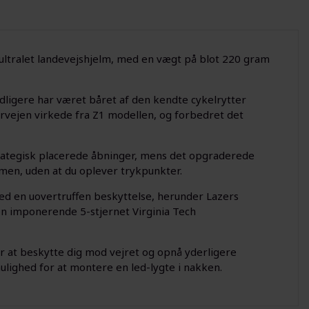
 ultralet landevejshjelm, med en vægt på blot 220 gram
dligere har været båret af den kendte cykelrytter
forvejen virkede fra Z1 modellen, og forbedret det
rategisk placerede åbninger, mens det opgraderede
lmen, uden at du oplever trykpunkter.
ed en uovertruffen beskyttelse, herunder Lazers
n imponerende 5-stjernet Virginia Tech
r at beskytte dig mod vejret og opnå yderligere
ulighed for at montere en led-lygte i nakken.