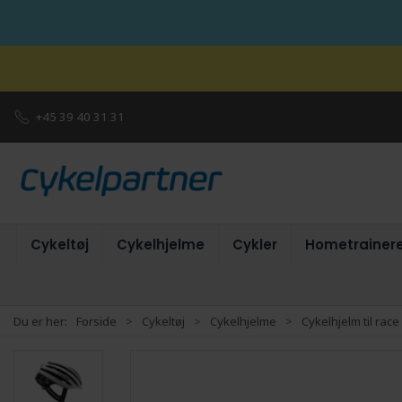
+45 39 40 31 31
Cykeltøj
Cykelhjelme
Cykler
Hometrainer
Du er her:
Forside
Cykeltøj
Cykelhjelme
Cykelhjelm til race