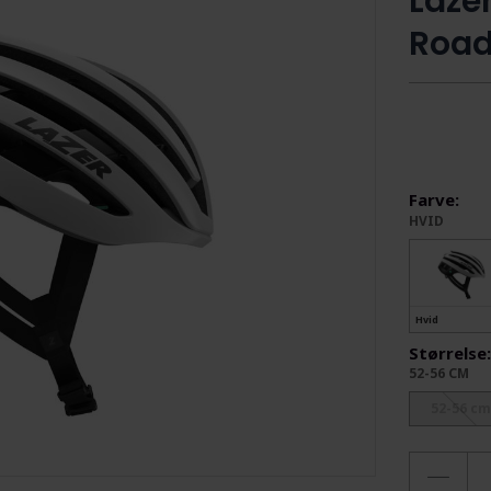
Laze
Roa
Farve:
HVID
Hvid
Størrelse
52-56 CM
52-56 cm