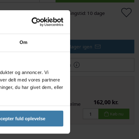
illingsvare
Forventet leveringstid: 10 dage
lføj til Ønskeskyen
Om
Få besked når varen er på lager igen
Mere information
odukter og annoncer. Vi
iver delt med vores partnere
også
nger, du har givet dem, eller
162,00 kr.
Lazer - Lygte til lazer cykelhjelme
model KinetiCore med flere
Køb nu
cepter fuld oplevelse