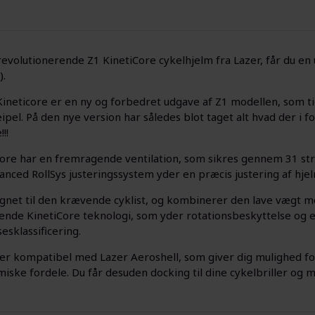
evolutionerende Z1 KinetiCore cykelhjelm fra Lazer, får du en
).
Kineticore er en ny og forbedret udgave af Z1 modellen, som ti
pel. På den nye version har således blot taget alt hvad der i 
!!
core har en fremragende ventilation, som sikres gennem 31 st
anced RollSys justeringssystem yder en præcis justering af hje
ignet til den krævende cyklist, og kombinerer den lave vægt m
nde KinetiCore teknologi, som yder rotationsbeskyttelse og e
esklassificering.
er kompatibel med Lazer Aeroshell, som giver dig mulighed fo
ske fordele. Du får desuden docking til dine cykelbriller og m