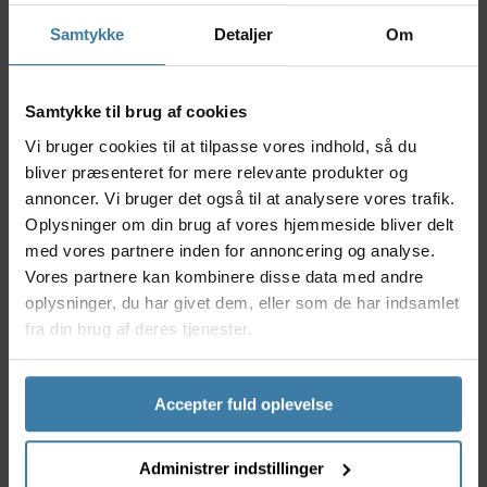
Samtykke
Detaljer
Om
TRACKR HR pulsmåler er udstyret med et
genopladeligt batteri med over 100 timers levetid
ved brug, så du altid har mulighed for at benytte dit
Wahoo udstyr - hvad end det er til en længere
Samtykke til brug af cookies
løbedistance eller til et langt cykelløb.
Vi bruger cookies til at tilpasse vores indhold, så du
bliver præsenteret for mere relevante produkter og
Wahoo TRACKR HR er kompatibel med ANT+ og
Bluetooth forbindelse, hvilket gør den virkelig nem at
annoncer. Vi bruger det også til at analysere vores trafik.
tilkoble og anvende sammen med de mest populærer
Oplysninger om din brug af vores hjemmeside bliver delt
trænings-apps og træningsudstyr.
med vores partnere inden for annoncering og analyse.
Vores partnere kan kombinere disse data med andre
Fakta
oplysninger, du har givet dem, eller som de har indsamlet
Mulighed for at parre op til 3 bluetooth enheder
fra din brug af deres tjenester.
på samme tid
Justerbar størrelse: 66,7 cm - 87,6 cm
Passer brystmål op til 127 cm
Accepter fuld oplevelse
Må kun vaskes i hånden
IPX7 vandtæt under 1,5 meter op til 30 minutter
Administrer indstillinger
Kan kobles til følgende apps: