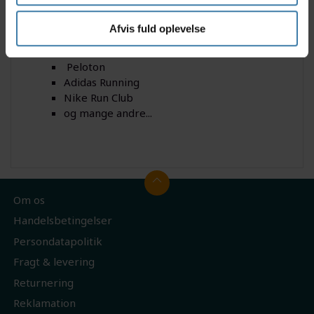
Wahoo
Apple watch
Afvis fuld oplevelse
ZWIFT
Strava
Peloton
Adidas Running
Nike Run Club
og mange andre...
Om os
Handelsbetingelser
Persondatapolitik
Fragt & levering
Returnering
Reklamation