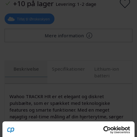
+10 på lager
Levering: 1-2 dage
Tilføj til Ønskeskyen
Mere information
Beskrivelse
Specifikationer
Lithium-ion
batteri
Wahoo TRACKR HR er et elegant og diskret
pulsbælte, som er spækket med teknologiske
features og smarte funktioner. Med en meget
nøjagtig real-time måling af din hjerterytme, sørger
TRACKR HR for at give dig præcise data for at du har
bedre mulighed for at forbedre din træning og
optimere på din performance.