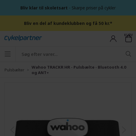
Bliv klar til skoletsart
- Skarpe priser på cykler
Bliv en del af kundeklubben og få 50 kr.*
KURV
Wahoo TRACKR HR - Pulsbælte - Bluetooth 4.0
Pulsbælter
og ANT+