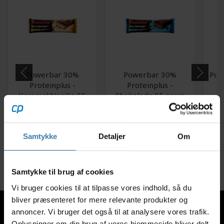
Powerbar 30%
Powerbar 30%
Pow
Proteinplus -
Proteinplus -
Karamel/Vanilje 55
Chokolade 55 gram
k
gram.
19,00
kr.
18,00
kr.
Samtykke
Detaljer
Om
+10 på lager
+10 på lager
Samtykke til brug af cookies
Vi bruger cookies til at tilpasse vores indhold, så du
bliver præsenteret for mere relevante produkter og
annoncer. Vi bruger det også til at analysere vores trafik.
Oplysninger om din brug af vores hjemmeside bliver delt