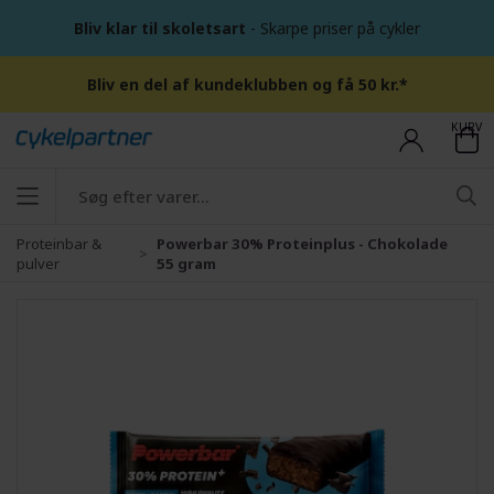
Bliv klar til skoletsart
- Skarpe priser på cykler
Bliv en del af kundeklubben og få 50 kr.*
KURV
Proteinbar &
Powerbar 30% Proteinplus - Chokolade
pulver
55 gram