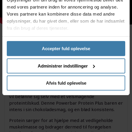
med vores partnere inden for annoncering og analyse.
Vores partnere kan kombinere disse data med andre
oplysninger, du har givet dem, eller som de har indsamlet
fra din brug af deres tjenester.
Beskrivelse
Specifikationer
Ingredienser &
næringsindhold
Accepter fuld oplevelse
Holdbarhed
Administrer indstillinger
Denne Chokoladeovertrukne proteinbar fra
Afvis fuld oplevelse
Powerbar, henvender sig til sportsfolket, som virkelig
vil belønne sig selv med et velsmagende
proteintilskud. Denne Powerbar Protein Plus baren er
intens i sin chokoladesmag, og en blød konsistens.
Protein sørger for at hjælpe med at vedligeholde
muskelmasse og bidrager dermed til forøgelsen