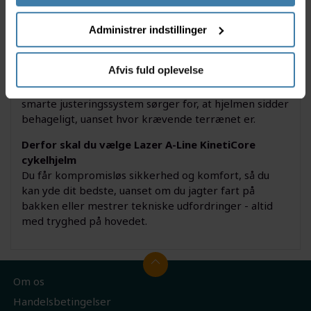
og downhill-cyklist, som ikke vil gå på kompromis
med sikkerheden. Lazer A-Line KinetiCore er især
Administrer indstillinger
velegnet til actionfyldte løb, tekniske spor og intense
træningspas - kort sagt til dig, som presser
Afvis fuld oplevelse
grænserne og har brug for ekstra beskyttelse. Den
ventilerede konstruktion holder dig kølig, mens det
smarte justeringssystem sørger for, at hjelmen sidder
behageligt, uanset hvor krævende terrænet er.
Derfor skal du vælge Lazer A-Line KinetiCore
cykelhjelm
Du får kompromisløs sikkerhed og komfort, så du
kan yde dit bedste, uanset om du jagter fart på
bakken eller mestrer tekniske udfordringer - altid
med tryghed på hovedet.
Om os
Handelsbetingelser