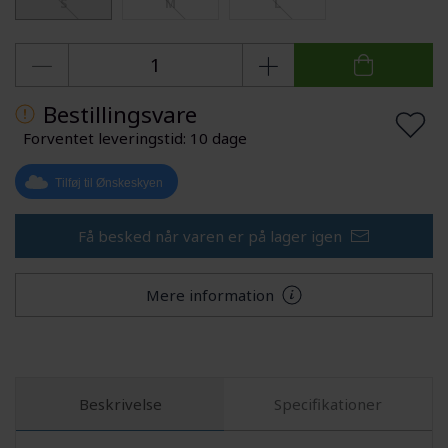
S
M
L
Bestillingsvare
Forventet leveringstid: 10 dage
Tilføj til Ønskeskyen
Få besked når varen er på lager igen
Mere information
Beskrivelse
Specifikationer