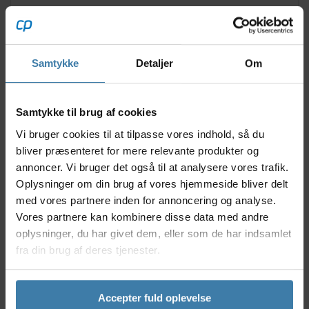
Lazer A-Line KinetiCore cykelhjelm er skræddersyet
til dig, der elsker BMX eller downhill - hvor
sikkerhed, komfort og innovativ beskyttelse er
altafgørende. Med Lazer’s KinetiCore-teknologi får
Samtykke
Detaljer
Om
du markant stødabsorbering og optimal
hjelmkomfort, så du kan fokusere på din kørsel og
give alt i både træning og konkurrence.
Samtykke til brug af cookies
Nyttige facts
Vi bruger cookies til at tilpasse vores indhold, så du
bliver præsenteret for mere relevante produkter og
KinetiCore teknologi giver avanceret beskyttelse
annoncer. Vi bruger det også til at analysere vores trafik.
mod roterende stød
Oplysninger om din brug af vores hjemmeside bliver delt
Let og velventileret design, der minimerer
med vores partnere inden for annoncering og analyse.
varmeopbygning
Vores partnere kan kombinere disse data med andre
Justerbart fit-system, som sikrer perfekt
oplysninger, du har givet dem, eller som de har indsamlet
pasform
Specielt udviklet til BMX og downhill ridning
fra din brug af deres tjenester.
Testet for maksimal sikkerhed og slidstyrke
Anvendelse
Accepter fuld oplevelse
Denne hjelm er designet til den passionerede BMX-