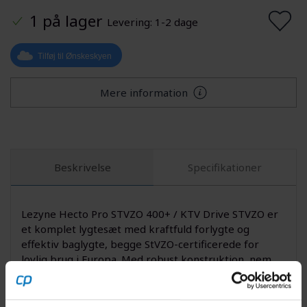
1 på lager
Levering: 1-2 dage
Tilføj til Ønskeskyen
Mere information
Beskrivelse
Specifikationer
Lezyne Hecto Pro STVZO 400+ / KTV Drive STVZO er
et komplet lygtesæt med kraftfuld forlygte og
effektiv baglygte, begge StVZO-certificerede for
lovlig brug i Europa. Med robust konstruktion, nem
opladning og lang driftstid er dette sæt ideelt til
pendlere og cyklister, der vil have en sikker og
driftssikker belysningsløsning.