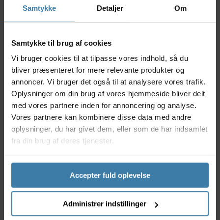
Samtykke
Detaljer
Om
Nyttige facts
Forlygte: op til 400 lumen med op til 7 timers
Samtykke til brug af cookies
driftstid
Baglygte: op til 11 lumen med op til 12 timers
Vi bruger cookies til at tilpasse vores indhold, så du
driftstid
bliver præsenteret for mere relevante produkter og
StVZO-optimerede linser for korrekt og lovlig
annoncer. Vi bruger det også til at analysere vores trafik.
lysspredning
Oplysninger om din brug af vores hjemmeside bliver delt
USB-C opladning på forlygten, integreret USB-
med vores partnere inden for annoncering og analyse.
stick på baglygten
Vores partnere kan kombinere disse data med andre
Robust og vandtæt design (IPX7-certificeret)
oplysninger, du har givet dem, eller som de har indsamlet
Kompatibel med Lezyne Infinite Light Power
fra din brug af deres tjenester.
Pack+ for ekstra batterilevetid
Anvendelse
Accepter fuld oplevelse
Lygtesættet er velegnet til daglige pendlere,
landevejsryttere og gravelcyklister, der har brug for
en lovlig og pålidelig belysning i mørke og vådt føre.
Administrer indstillinger
Kombinationen af en kraftfuld forlygte og en effektiv