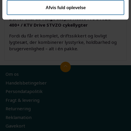
baglygte sikrer, at du både ser vejen foran dig og
bliver set bagfra.
Afvis fuld oplevelse
Derfor skal du vælge Lezyne Hecto Pro STVZO
400+ / KTV Drive STVZO cykellygter
Fordi du får et komplet, driftssikkert og lovligt
lygtesæt, der kombinerer lysstyrke, holdbarhed og
brugervenlighed – alt i én pakke.
Om os
Handelsbetingelser
Persondatapolitik
Fragt & levering
Returnering
Reklamation
Gavekort