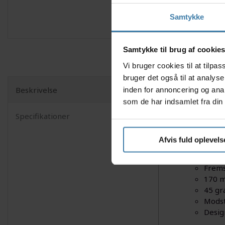
Samtykke
Samtykke til brug af cookie
Vi bruger cookies til at tilp
bruger det også til at analys
Beskrivelse
inden for annoncering og ana
Opgradér d
som de har indsamlet fra din 
pedalarm 
Specifikationer
på 170 mm
pris på fu
Afvis fuld oplevels
Nyttige f
Frems
170 m
45 gr
Modst
Desig