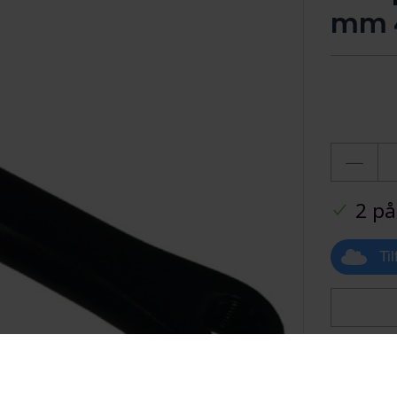
mm 4
2 på
Ti