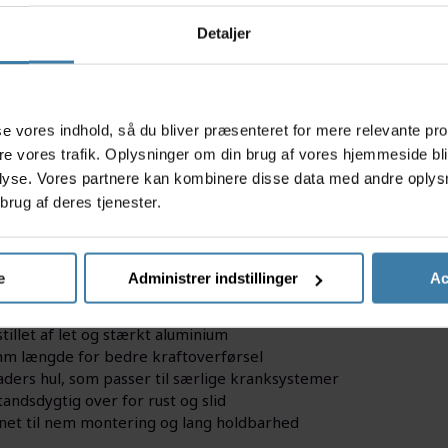
Detaljer
s
asse vores indhold, så du bliver præsenteret for mere relevante pr
ere vores trafik. Oplysninger om din brug af vores hjemmeside bl
lyse. Vores partnere kan kombinere disse data med andre oplysni
in cykel med en solid og pålidelig pedalarm, der leverer både s
brug af deres tjenester.
er fremstillet i holdbar aluminium, hvilket sikrer lav vægt 
 og et 45 graders hul design, giver den optimal kraftoverførse
nktionalitet og kvalitet under hver cykeltur.
e
Administrer indstillinger
Ac
acts
tillet af let og stærkt aluminium
m længde for bedre kraftoverførsel
aders hul, som passer til særlige kranksystemer
andsdygtig over for rust og slid
net til nem montering og lang holdbarhed