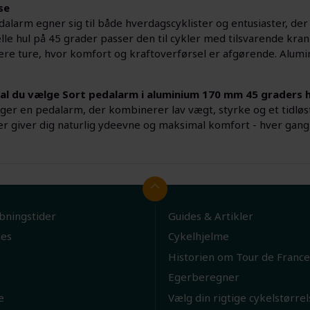
se
alarm egner sig til både hverdagscyklister og entusiaster, der 
lle hul på 45 grader passer den til cykler med tilsvarende kran
re ture, hvor komfort og kraftoverførsel er afgørende. Alumin
al du vælge Sort pedalarm i aluminium 170 mm 45 graders h
ger en pedalarm, der kombinerer lav vægt, styrke og et tidløst
er giver dig naturlig ydeevne og maksimal komfort - hver gang 
bningstider
Guides & Artikler
ies
Cykelhjelme
Historien om Tour de France
Egerberegner
e
Vælg din rigtige cykelstørrel