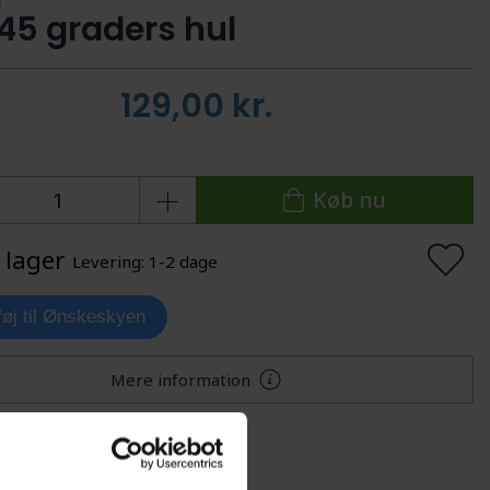
5 graders hul
129,00
kr.
Køb nu
 lager
Levering: 1-2 dage
lføj til Ønskeskyen
Mere information