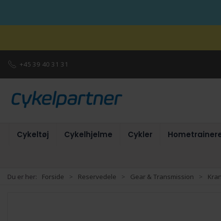
+45 39 40 31 31
Cykeltøj
Cykelhjelme
Cykler
Hometrainer
Du er her:
Forside
Reservedele
Gear & Transmission
Kra