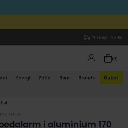
*Fri fragt fra 349,-
(0)
det
Energi
Fritid
Børn
Brands
Outlet
 hul
r:
03321528
 pedalarm i aluminium 170