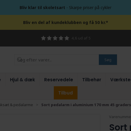
Bliv klar til skoletsart
- Skarpe priser på cykler
Bliv en del af kundeklubben og få 50 kr.*
4,6 ud af 5
Søg
e
Hjul & dæk
Reservedele
Tilbehør
Værkste
Tilbud
nksæt & pedalarme
Sort pedalarm i aluminium 170 mm 45 graders
Varenumme
Sort