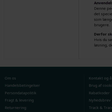
Anvendel
Denne ped
det specie
som længe
brugere.
Derfor sk
Hvis du sø
løsning, d
Om os
Kontakt og å
Handelsbetingelser
Brug af cook
Persondatapolitik
Rabatkoder
Fragt & levering
Nyhedsbrev
Returnering
Track & Trac