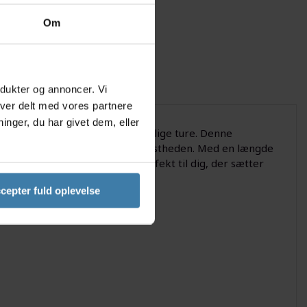
Om
odukter og annoncer. Vi
iver delt med vores partnere
nger, du har givet dem, eller
tyrke og stabilitet til dine daglige ture. Denne
uden at gå på kompromis med robustheden. Med en længde
l og ergonomisk komfort - perfekt til dig, der sætter
cepter fuld oplevelse