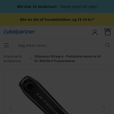
Bliv klar til skoletsart
- Skarpe priser på cykler
Bliv en del af kundeklubben og få 50 kr.*
KURV
Kranksæt &
Shimano Ultegra - Pedalarm venstre til
pedalarme
FC-R8100-P Powermeter