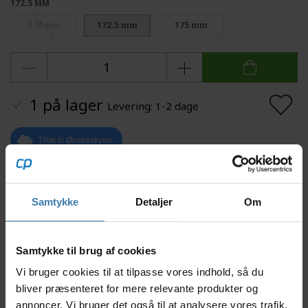
172.5 MM
170 mm
172.5 mm
175 mm
1 på lager
Levering: 1-2 dage
Tilføj til Ønskeskyen
Mere information
Samtykke
Detaljer
Om
Samtykke til brug af cookies
Beskrivelse
Specifikationer
Dokumenter
Vi bruger cookies til at tilpasse vores indhold, så du
bliver præsenteret for mere relevante produkter og
Denne venstre pedalarm passer til Shimano Ultegra
annoncer. Vi bruger det også til at analysere vores trafik.