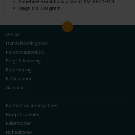
Anbefalet krankboks pressfit: SM-BB72-41B
Vægt: Fra 700 gram
Om os
Handelsbetingelser
Persondatapolitik
Fragt & levering
Returnering
Reklamation
Gavekort
Kontakt og åbningstider
Brug af cookies
Rabatkoder
Nyhedsbrev