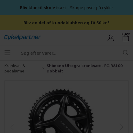
Bliv klar til skoletsart
- Skarpe priser på cykler
Bliv en del af kundeklubben og få 50 kr.*
KURV
Kranksæt &
Shimano Ultegra kranksæt - FC-R8100
pedalarme
Dobbelt