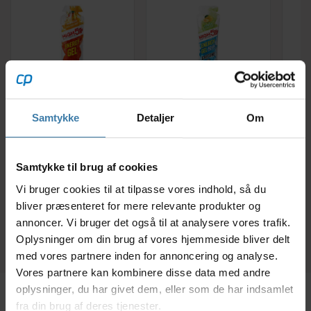
High5 EnergyGel -
High5 Energy Gel
M
Samtykke
Detaljer
Om
Mango - 40 gram.
Aqua Caffeine - Citrus
60 ml - 30 mg koffein
Re
9,00
kr.
9,00
kr.
Samtykke til brug af cookies
Vi bruger cookies til at tilpasse vores indhold, så du
bliver præsenteret for mere relevante produkter og
+10 på lager
+10 på lager
annoncer. Vi bruger det også til at analysere vores trafik.
Oplysninger om din brug af vores hjemmeside bliver delt
med vores partnere inden for annoncering og analyse.
Vores partnere kan kombinere disse data med andre
oplysninger, du har givet dem, eller som de har indsamlet
fra din brug af deres tjenester.