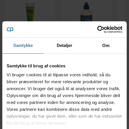
Samtykke
Detaljer
Om
Weldtite TF2 - Fedt i
Squirt voksbaseret
tube med teflon - 125
smøremiddel 120ml -
Rep
ml.
Til alle kædetyper
"B
Samtykke til brug af cookies
75,00
kr.
89,00
kr.
Vi bruger cookies til at tilpasse vores indhold, så du
bliver præsenteret for mere relevante produkter og
+10 på lager
+10 på lager
annoncer. Vi bruger det også til at analysere vores trafik.
Oplysninger om din brug af vores hjemmeside bliver delt
med vores partnere inden for annoncering og analyse.
Vores partnere kan kombinere disse data med andre
oplysninger, du har givet dem, eller som de har indsamlet
fra din brug af deres tjenester.