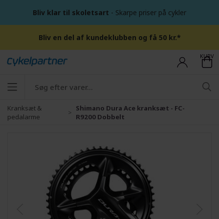
Bliv klar til skoletsart
- Skarpe priser på cykler
Bliv en del af kundeklubben og få 50 kr.*
KURV
Kranksæt &
Shimano Dura Ace kranksæt - FC-
pedalarme
R9200 Dobbelt