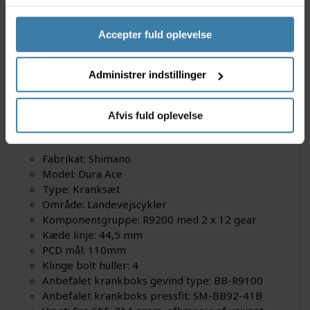
Beskrivelse
Specifikationer
Dokumenter
Accepter fuld oplevelse
Denne Shimano Dura Ace kranksæt er med 165-175
Administrer indstillinger
mm pedalarme og findes med forskellige
tandkombinationer. kranksættet hører til Shimano 12
gears komponenter og anvendes til landevejscykler.
Afvis fuld oplevelse
Specifikationer
Fabrikat: Shimano
Model: Dura Ace
Type: Kranksæt
Område: Landevejscykler
Komponentgruppe: R9200 med 2 x 12 gear
Kæde linje: 44,5 mm
PCD mål: 110mm
Klinge bolt huller: 4
Anbefalet krankboks gevind type: BB-R9100
Anbefalet krankboks pressfit: SM-BB92-41B