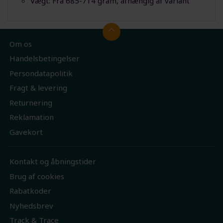
Vægt: Fra 685-714 gram, afhængig af variant
Om os
Handelsbetingelser
Persondatapolitik
Fragt & levering
Returnering
Reklamation
Gavekort
Kontakt og åbningstider
Brug af cookies
Rabatkoder
Nyhedsbrev
Track & Trace