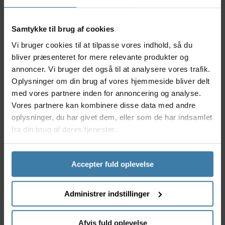
Nyttige facts
Fremstillet i let og holdbart aluminium
Samtykke til brug af cookies
170 mm pedalarme sikrer optimal
kraftoverførsel
Vi bruger cookies til at tilpasse vores indhold, så du
42T tandhjul med 3/32” kædebredde passer til de
bliver præsenteret for mere relevante produkter og
fleste cykler
annoncer. Vi bruger det også til at analysere vores trafik.
Velegnet til både citybikes og sportscykler
Oplysninger om din brug af vores hjemmeside bliver delt
Simpelt, klassisk design med fokus på
med vores partnere inden for annoncering og analyse.
funktionalitet
Vores partnere kan kombinere disse data med andre
Anvendelse
oplysninger, du har givet dem, eller som de har indsamlet
Dette kranksæt henvender sig til cyklister, der sætter
fra din brug af deres tjenester.
pris på en effektiv og langtidsholdbar løsning til
daglig transport eller motionsbrug. Uanset om du
cykler gennem byens gader, eller tager lange ture i
Accepter fuld oplevelse
weekenden, får du et kranksæt, der bidrager til en
glidende og stabil køreoplevelse. Det er velegnet til
både erfarne ryttere og dig, der ønsker opgradering
Administrer indstillinger
af din nuværende cykel.
Derfor skal du vælge Kranksæt Pro Alu 170mm 42T
Afvis fuld oplevelse