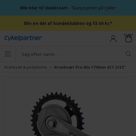
Bliv klar til skoletsart
- Skarpe priser på cykler
Bliv en del af kundeklubben og få 50 kr.*
KURV
Kranksæt & pedalarme
Kranksæt Pro Alu 170mm 42T 3/32”