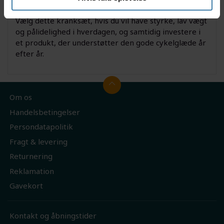
3/32”
Vælg dette kranksæt, hvis du vil have styrke, lav vægt
og pålidelighed i hverdagen, og samtidig investere i
et produkt, der understøtter den gode cykelglæde år
efter år.
Om os
Handelsbetingelser
Persondatapolitik
Fragt & levering
Returnering
Reklamation
Gavekort
Kontakt og åbningstider