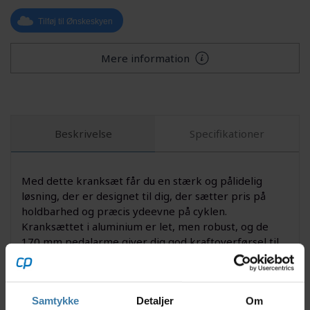
Tilføj til Ønskeskyen
Mere information
Beskrivelse
Specifikationer
Med dette kranksæt får du en stærk og pålidelig
løsning, der er designet til dig, der sætter pris på
holdbarhed og præcis ydeevne på cyklen.
Kranksættet i aluminium er let, men robust, og de
170 mm pedalarme giver dig god kraftoverførsel til
hvert tråd. Tandhjulets 42T gearing gør det ideelt til
både sporty hverdagscykling og krævende ture, hvor
du ønsker et effektivt og jævnt tråd.
Samtykke
Detaljer
Om