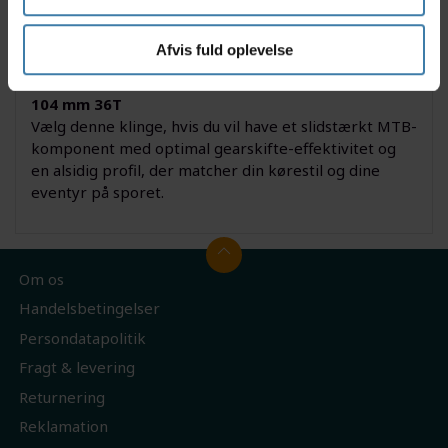
stabilitet på udfordrende stier. Uanset om du kører
XC, trail eller blot cykler i skoven, får du pålidelighed
og lang levetid.
Afvis fuld oplevelse
Derfor skal du vælge SRAM/truvativ klinge MTB ø
104 mm 36T
Vælg denne klinge, hvis du vil have et slidstærkt MTB-
komponent med optimal gearskifte-effektivitet og
en alsidig profil, der matcher din kørestil og dine
eventyr på sporet.
Om os
Handelsbetingelser
Persondatapolitik
Fragt & levering
Returnering
Reklamation