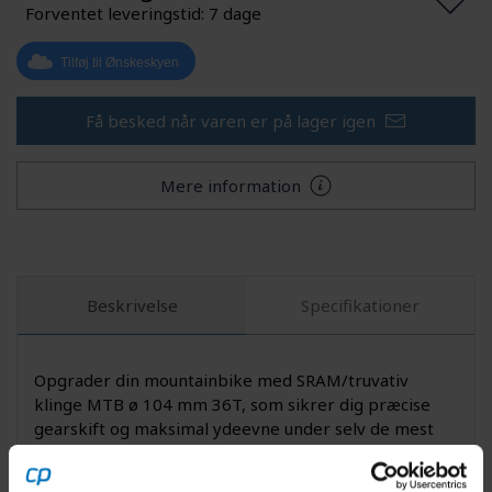
Forventet leveringstid: 7 dage
Tilføj til Ønskeskyen
Få besked når varen er på lager igen
Mere information
Beskrivelse
Specifikationer
Opgrader din mountainbike med SRAM/truvativ
klinge MTB ø 104 mm 36T, som sikrer dig præcise
gearskift og maksimal ydeevne under selv de mest
krævende forhold. Denne aluminiumsklinge er
designet til cyklister, der søger holdbarhed og