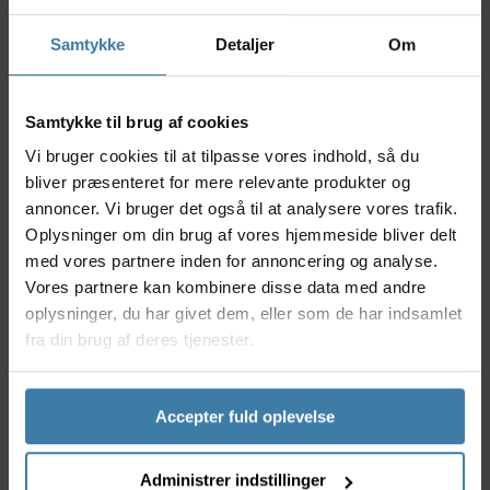
effektivitet til både trail og XC-kørsel. Med en tand-
profil på 36T passer den perfekt til dig, der ønsker
Samtykke
Detaljer
Om
balancen mellem fart på flade strækninger og kontrol
på tekniske op- og nedkørsler.
Nyttige facts
Samtykke til brug af cookies
Vi bruger cookies til at tilpasse vores indhold, så du
Robust konstruktion i letvægts-aluminium
bliver præsenteret for mere relevante produkter og
Passer til krankarme med 104 mm bolt cirkel
diameter
annoncer. Vi bruger det også til at analysere vores trafik.
Optimeret tandprofil for præcise og hurtige
Oplysninger om din brug af vores hjemmeside bliver delt
gearskift
med vores partnere inden for annoncering og analyse.
Designet til mountainbikes
Vores partnere kan kombinere disse data med andre
Ideel til 1x eller 2x opsætning
oplysninger, du har givet dem, eller som de har indsamlet
fra din brug af deres tjenester.
Anvendelse
SRAM/truvativ klinge MTB ø 104 mm 36T henvender
sig til mountainbikere, der sætter pris på høj
Accepter fuld oplevelse
performance, både i teknisk terræn og på længere
ture. Den er velegnet til både nybegyndere og
erfarne cyklister, da klingen giver sikkerhed og
Administrer indstillinger