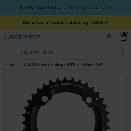
Bliv klar til skoletsart
- Skarpe priser på cykler
Bliv en del af kundeklubben og få 50 kr.*
KURV
Klinger
SRAM/truvativ klinge MTB ø 104 mm 36T