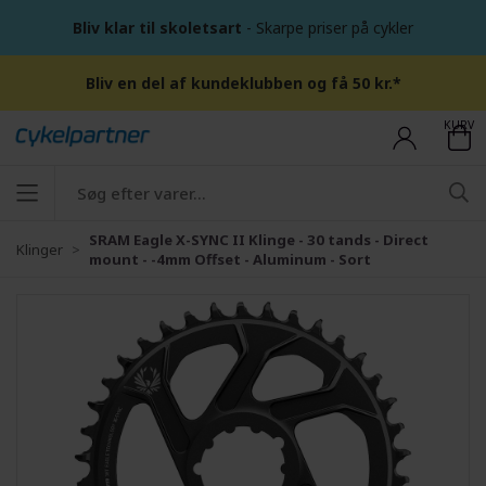
Bliv klar til skoletsart
- Skarpe priser på cykler
Bliv en del af kundeklubben og få 50 kr.*
KURV
SRAM Eagle X-SYNC II Klinge - 30 tands - Direct
Klinger
mount - -4mm Offset - Aluminum - Sort