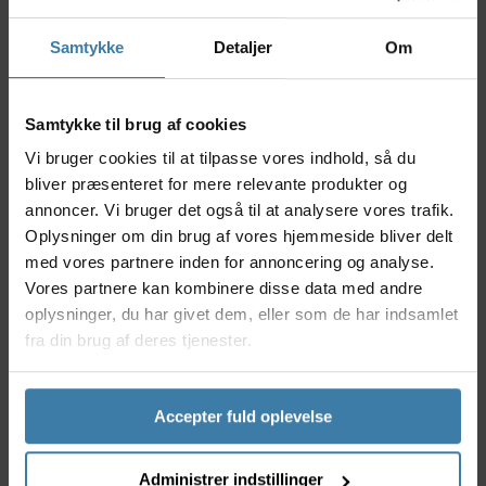
klinge i let, men stærk aluminium er udviklet til at
give et sikkert kædegreb og optimal kraftoverførsel.
Samtykke
Detaljer
Om
Den sorte finish passer til ethvert cykelsetup og
udtrykker kvalitet helt ned til mindste detalje.
Samtykke til brug af cookies
Nyttige facts
Vi bruger cookies til at tilpasse vores indhold, så du
Fremstillet i holdbar, letvægtsaluminium for
bliver præsenteret for mere relevante produkter og
optimal ydeevne.
annoncer. Vi bruger det også til at analysere vores trafik.
30-tands design giver et bredt gearområde.
Oplysninger om din brug af vores hjemmeside bliver delt
Direct mount teknologi sikrer hurtig og nem
montering.
med vores partnere inden for annoncering og analyse.
-4mm offset optimerer kædelinjen til single
Vores partnere kan kombinere disse data med andre
chainring opsætning.
oplysninger, du har givet dem, eller som de har indsamlet
X-SYNC II tænder giver bedre kædekontrol og
fra din brug af deres tjenester.
færre afhopninger.
Anvendelse
Accepter fuld oplevelse
SRAM Eagle X-SYNC II klingen er skræddersyet til
entusiastiske mountainbikere, der kræver det bedste
af deres udstyr. Uanset om du kører trail, XC eller
Administrer indstillinger