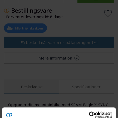
Bestillingsvare
Forventet leveringstid: 8 dage
Tilføj til Ønskeskyen
Få besked når varen er på lager igen
Mere information
Beskrivelse
Specifikationer
Opgrader din mountainbike med SRAM Eagle X-SYNC
II klingen og oplev, hvordan præcision og holdbarhed
kan løfte din cykeltur. Denne 30-tands direct mount