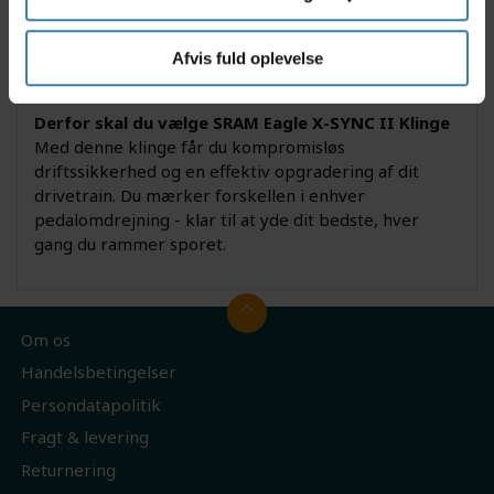
enduro, får du pålidelig og lydløs ydeevne overalt.
Perfekt til dig, der ønsker et jævnt og stabilt tråd på
både tekniske opstigninger og tempofyldte
Afvis fuld oplevelse
nedkørsler.
Derfor skal du vælge SRAM Eagle X-SYNC II Klinge
Med denne klinge får du kompromisløs
driftssikkerhed og en effektiv opgradering af dit
drivetrain. Du mærker forskellen i enhver
pedalomdrejning - klar til at yde dit bedste, hver
gang du rammer sporet.
Om os
Handelsbetingelser
Persondatapolitik
Fragt & levering
Returnering