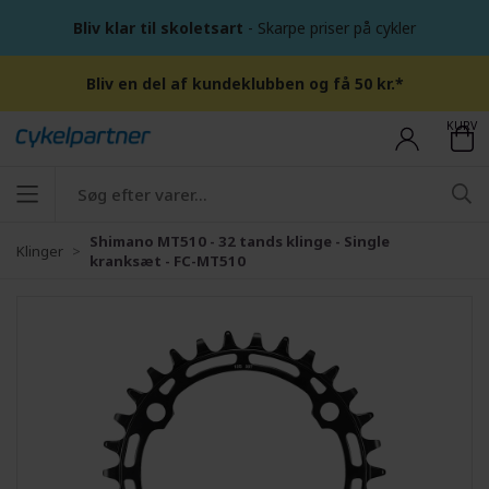
Bliv klar til skoletsart
- Skarpe priser på cykler
Bliv en del af kundeklubben og få 50 kr.*
KURV
Shimano MT510 - 32 tands klinge - Single
Klinger
kranksæt - FC-MT510