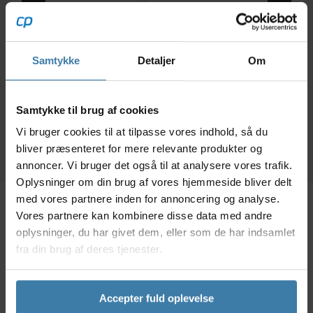
Finish Line Speed
Muc-Off Nano Tech
Kæ
Clean Degreaser -
Bike Cleaner -
LUB 
Affedtningsmiddel -
Cykelvaskemiddel 1
540 ml spray
liter
99,00
kr.
76,00
kr.
Samtykke
Detaljer
Om
10 på lager
+10 på lager
Fo
Samtykke til brug af cookies
14
Vi bruger cookies til at tilpasse vores indhold, så du
bliver præsenteret for mere relevante produkter og
annoncer. Vi bruger det også til at analysere vores trafik.
Oplysninger om din brug af vores hjemmeside bliver delt
med vores partnere inden for annoncering og analyse.
Vores partnere kan kombinere disse data med andre
Beskrivelse
Specifikationer
Dokumenter
oplysninger, du har givet dem, eller som de har indsamlet
fra din brug af deres tjenester.
Denne 32 tands klinge passer til Shimano FC-MT510
single kranksæt og passer til kombination med 12
Accepter fuld oplevelse
gears kassette på baghjulet.