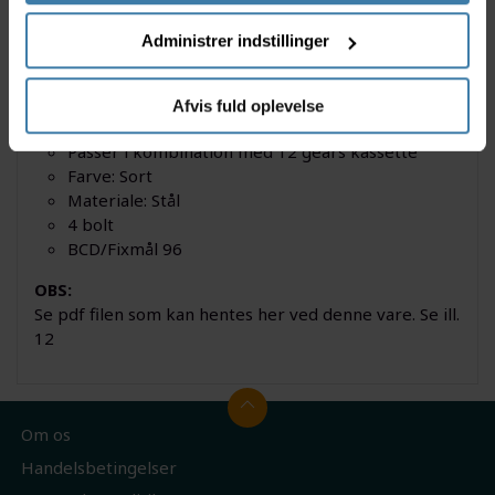
Specifikationer
Administrer indstillinger
Shimano klinge 32 tands
Position: Single
Afvis fuld oplevelse
Passer til kranksæt model FC-MT510
Passer i kombination med 12 gears kassette
Farve: Sort
Materiale: Stål
4 bolt
BCD/Fixmål 96
OBS:
Se pdf filen som kan hentes her ved denne vare. Se ill.
12
Om os
Handelsbetingelser