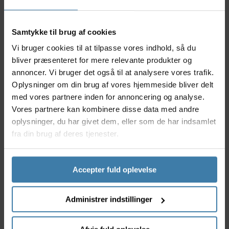
Nyttige facts
Samtykke til brug af cookies
Fremstillet i holdbart stål for lang levetid
Passer til kranksæt med én klinge
Vi bruger cookies til at tilpasse vores indhold, så du
44T gear - ideelt til alsidig cykling
bliver præsenteret for mere relevante produkter og
104 mm bolt circle diameter
annoncer. Vi bruger det også til at analysere vores trafik.
Nem montering og kompatibilitet med mange
Oplysninger om din brug af vores hjemmeside bliver delt
cykeltyper
med vores partnere inden for annoncering og analyse.
Vores partnere kan kombinere disse data med andre
Anvendelse
oplysninger, du har givet dem, eller som de har indsamlet
Lasco klingen er designet til cyklister, der ønsker et
fra din brug af deres tjenester.
simpelt og effektivt gearsystem uden unødige
komplikationer. Den er velegnet til mountainbikes,
citybikes og trekking-cykler og gør det nemt at holde
vedligeholdelse på et minimum. Samtidig giver
Accepter fuld oplevelse
stålmaterialet dig ekstra tryghed, når du kører under
krævende forhold. Både begyndere og øvede
Administrer indstillinger
cyklister vil sætte pris på den stærke og stabile
ydeevne.