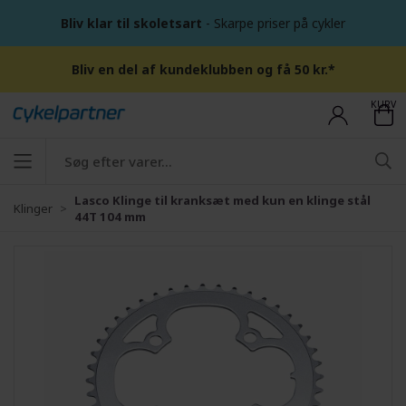
Bliv klar til skoletsart
- Skarpe priser på cykler
Bliv en del af kundeklubben og få 50 kr.*
KURV
Lasco Klinge til kranksæt med kun en klinge stål
Klinger
44T 104 mm