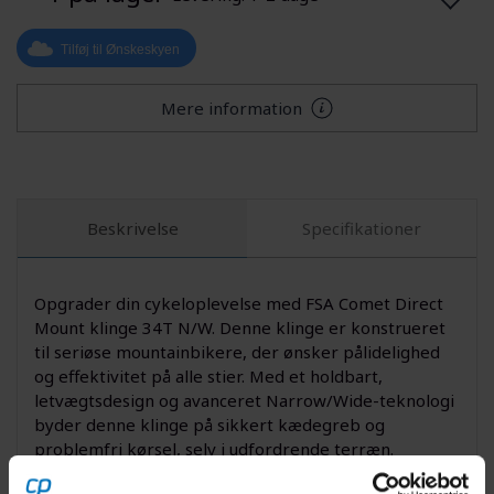
Tilføj til Ønskeskyen
Mere information
Beskrivelse
Specifikationer
Opgrader din cykeloplevelse med FSA Comet Direct
Mount klinge 34T N/W. Denne klinge er konstrueret
til seriøse mountainbikere, der ønsker pålidelighed
og effektivitet på alle stier. Med et holdbart,
letvægtsdesign og avanceret Narrow/Wide-teknologi
byder denne klinge på sikkert kædegreb og
problemfri kørsel, selv i udfordrende terræn.
Produktet er udviklet til at få mest muligt ud af din