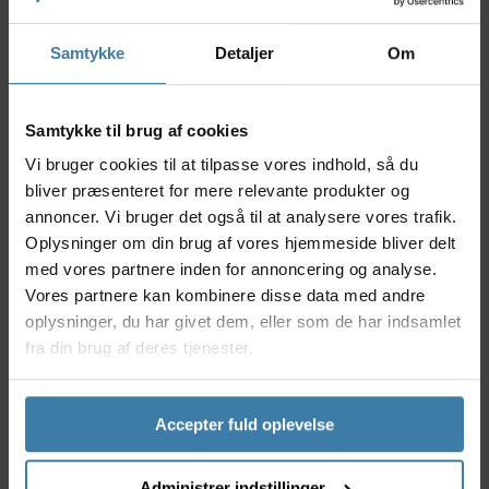
træning og dine eventyr i naturen, uanset om du
kører singletrack eller klatrer stejle bakker.
Samtykke
Detaljer
Om
Nyttige facts
Direct Mount-design for optimal kraftoverførsel
Samtykke til brug af cookies
og nem installation
Narrow/Wide-tandprofil, der mindsker risikoen
Vi bruger cookies til at tilpasse vores indhold, så du
for kædefald
bliver præsenteret for mere relevante produkter og
Fremstillet i slidstærkt aluminium for lav vægt og
annoncer. Vi bruger det også til at analysere vores trafik.
lang levetid
Oplysninger om din brug af vores hjemmeside bliver delt
Passer til SRAM-kompatible kranksæt og
med vores partnere inden for annoncering og analyse.
bagskifter med 1x setup
Vores partnere kan kombinere disse data med andre
Udviklet specielt til mountainbiking og krævende
oplysninger, du har givet dem, eller som de har indsamlet
terrænkørsel
fra din brug af deres tjenester.
Anvendelse
FSA Comet Direct Mount klinge er ideel til
mountainbikere, der søger præcis performance og
Accepter fuld oplevelse
minimal vedligeholdelse. Klingen egner sig perfekt til
single speed- eller 1x10/11/12-opsætninger på
mountainbikes, hvor sikker kædeføring og lav vægt
Administrer indstillinger