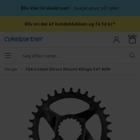
Bliv klar til skoletsart
- Skarpe priser på cykler
Bliv en del af kundeklubben og få 50 kr.*
KURV
Klinger
FSA Comet Direct Mount Klinge 34T N/W