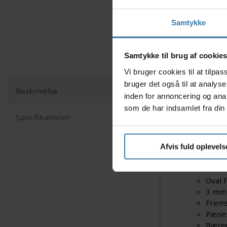
Samtykke
Samtykke til brug af cookie
Vi bruger cookies til at tilp
bruger det også til at analys
Beskrivelse
inden for annoncering og ana
Opgradér 
som de har indsamlet fra din 
Med det o
Specifikationer
pedaltråd 
holdbarhed
altafgøre
Afvis fuld oplevels
Nyttige f
Oval 
3 mm 
Frems
Passer
Bæred