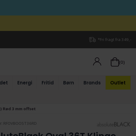
*Fri fragt fra 349,-
(0)
det
Energi
Fritid
Børn
Brands
Outlet
) Rød 3 mm offset
r:
RFOVBOOST36RD