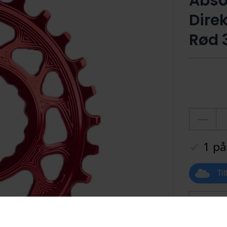
Abso
Dire
Rød 
1 på
Ti