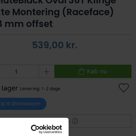
luteBlack Oval 36T Klinge
kte Montering (Raceface)
3 mm offset
539,00
kr.
Køb nu
 lager
Levering: 1-2 dage
lføj til Ønskeskyen
Mere information