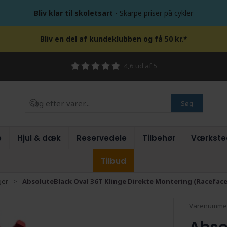
Bliv klar til skoletsart
- Skarpe priser på cykler
Bliv en del af kundeklubben og få 50 kr.*
4,6 ud af 5
Søg
e
Hjul & dæk
Reservedele
Tilbehør
Værkste
Tilbud
ger
AbsoluteBlack Oval 36T Klinge Direkte Montering (Raceface
Varenumme