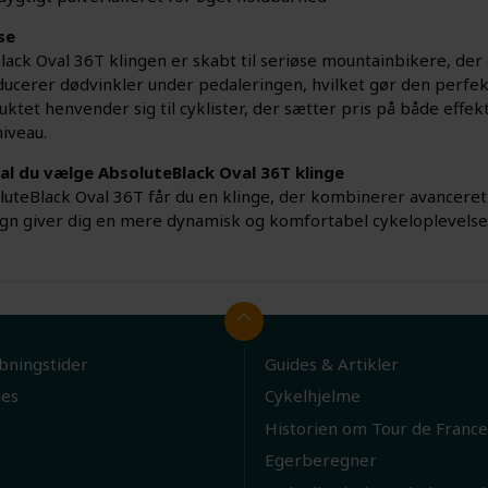
se
lack Oval 36T klingen er skabt til seriøse mountainbikere, de
ducerer dødvinkler under pedaleringen, hvilket gør den perfekt
uktet henvender sig til cyklister, der sætter pris på både effe
niveau.
al du vælge AbsoluteBlack Oval 36T klinge
uteBlack Oval 36T får du en klinge, der kombinerer avanceret
ign giver dig en mere dynamisk og komfortabel cykeloplevelse 
bningstider
Guides & Artikler
ies
Cykelhjelme
Historien om Tour de France
Egerberegner