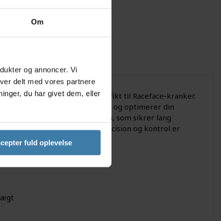
Om
odukter og annoncer. Vi
iver delt med vores partnere
nger, du har givet dem, eller
kte montering, designet specifikt til Raceface-kranker.
dsker belastningen på dine knæ og optimerer din
llet i let, men stærkt aluminium, som sikrer lang
moderne 1x drivlinjer, hvor præcision og kontrol er
cepter fuld oplevelse
vægt