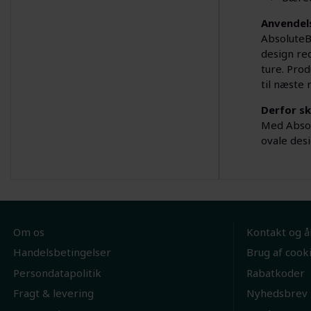
Anvendel
AbsoluteB
design re
ture. Prod
til næste 
Derfor sk
Med Absol
ovale des
Om os
Kontakt og å
Handelsbetingelser
Brug af cook
Persondatapolitik
Rabatkoder
Fragt & levering
Nyhedsbrev