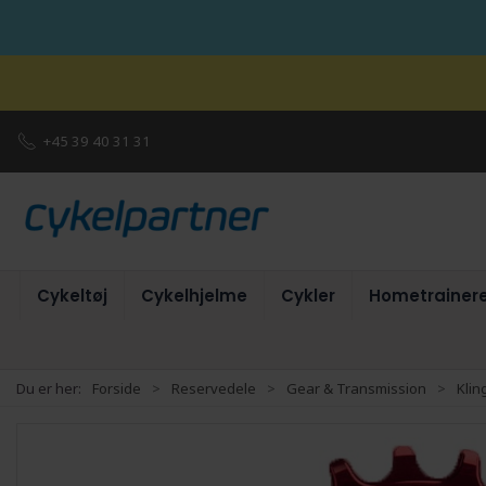
+45 39 40 31 31
Cykeltøj
Cykelhjelme
Cykler
Hometrainer
Du er her:
Forside
Reservedele
Gear & Transmission
Klin