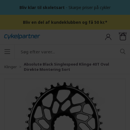
Bliv klar til skoletsart
- Skarpe priser på cykler
Bliv en del af kundeklubben og få 50 kr.*
KURV
Absolute Black Singlespeed Klinge 40T Oval
Klinger
Direkte Montering Sort