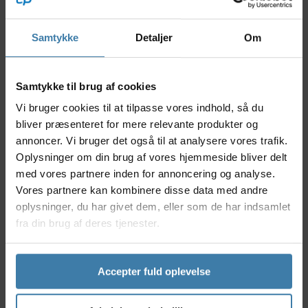
glidende tråd - perfekt til cyklister, der ønsker at
forbedre både komfort og performance på cyklen.
Samtykke
Detaljer
Om
Klingen er fremstillet i høj kvalitet og designet til
singlespeed-entusiaster, der sætter pris på præcision
og holdbarhed.
Samtykke til brug af cookies
Nyttige facts
Vi bruger cookies til at tilpasse vores indhold, så du
Oval klinge for mere effektiv kraftoverførsel
bliver præsenteret for mere relevante produkter og
Direkte montering giver et minimalistisk og
annoncer. Vi bruger det også til at analysere vores trafik.
robust setup
Oplysninger om din brug af vores hjemmeside bliver delt
Lav vægt og stærk aluminiumslegering
med vores partnere inden for annoncering og analyse.
Designet specifikt til singlespeed cykler
Vores partnere kan kombinere disse data med andre
Produceret af Absolute Black, kendt for deres
oplysninger, du har givet dem, eller som de har indsamlet
innovative cykelkomponenter
fra din brug af deres tjenester.
Anvendelse
Denne klinge er ideel til cyklister, der kører
singlespeed og ønsker en mere jævn
Accepter fuld oplevelse
pedalbevægelse. Den ovale form hjælper med at
udligne dødvandet i trådet, hvilket reducerer træthed