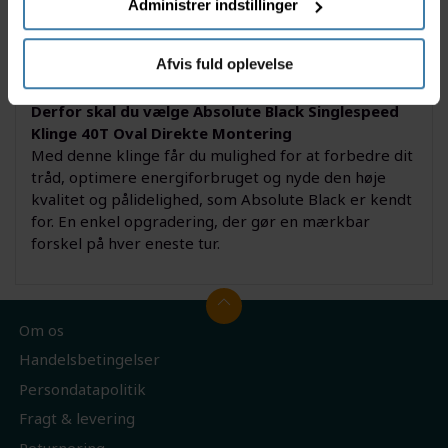
Administrer indstillinger
i benene og øger effektiviteten på både korte og
lange ture. Klingen henvender sig især til MTB-,
gravel- og urban-cyklister, der sætter pris på et
Afvis fuld oplevelse
enkelt og pålideligt gearsystem.
Derfor skal du vælge Absolute Black Singlespeed
Klinge 40T Oval Direkte Montering
Med denne klinge får du mulighed for at forbedre dit
tråd, optimere energiforbruget og nyde den høje
kvalitet og pålidelighed, som Absolute Black er kendt
for. En enkel opgradering, der gør en mærkbar
forskel på hver eneste tur.
Om os
Handelsbetingelser
Persondatapolitik
Fragt & levering
Returnering