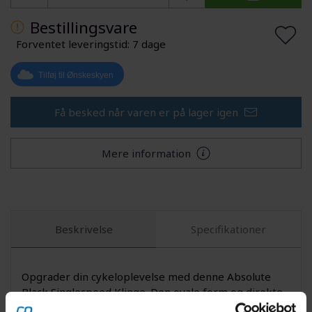
Bestillingsvare
Forventet leveringstid: 7 dage
Tilføj til Ønskeskyen
Få besked når varen er på lager igen
Mere information
Beskrivelse
Specifikationer
Opgrader din cykeloplevelse med denne Absolute
Black Singlespeed Klinge. Den ovale form og direkte
montering sikrer optimal kraftoverførsel og et