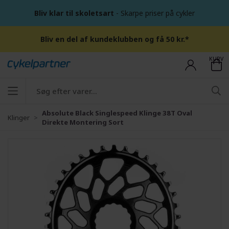
Bliv klar til skoletsart
- Skarpe priser på cykler
Bliv en del af kundeklubben og få 50 kr.*
KURV
Absolute Black Singlespeed Klinge 38T Oval
Klinger
Direkte Montering Sort