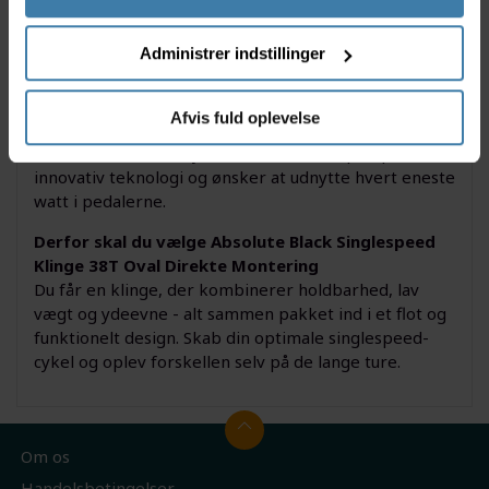
Montering henvender sig til dig, der kører
singlespeed og ønsker maksimal ydeevne - uanset
Administrer indstillinger
om du pendler, kører urban, gravel eller
mountainbike. Klingens ovale profil bidrager til at
udjævne pedaltrådet og hjælper især på krævende
Afvis fuld oplevelse
stræk, hvilket gør oplevelsen mere komfortabel og
effektiv. Perfekt til cyklister, der sætter pris på
innovativ teknologi og ønsker at udnytte hvert eneste
watt i pedalerne.
Derfor skal du vælge Absolute Black Singlespeed
Klinge 38T Oval Direkte Montering
Du får en klinge, der kombinerer holdbarhed, lav
vægt og ydeevne - alt sammen pakket ind i et flot og
funktionelt design. Skab din optimale singlespeed-
cykel og oplev forskellen selv på de lange ture.
Om os
Handelsbetingelser