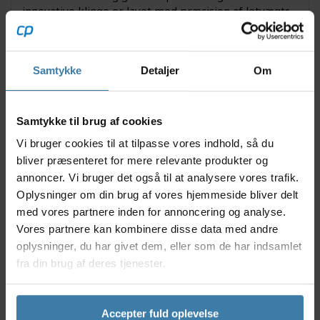
innovative klinge er lavet med præcision af letvægts
aluminium og den ovale form sikrer en mere jævn
kraftudvikling gennem hele pedaltrådet. Resultatet er
mindre træthed og mere effektiv fremdrift på alle
Samtykke
Detaljer
Om
dine ruter - uanset om du cykler i byen eller tager fat
på stejle bakker.
Nyttige facts
Samtykke til brug af cookies
Oval form øger effektiviteten og mindsker
Vi bruger cookies til at tilpasse vores indhold, så du
uønskede knæbelastninger
bliver præsenteret for mere relevante produkter og
Direkte montering for hurtig og sikker
annoncer. Vi bruger det også til at analysere vores trafik.
installation på kompatible kranke
Oplysninger om din brug af vores hjemmeside bliver delt
Letvægtskonstruktion i CNC-bearbejdet
med vores partnere inden for annoncering og analyse.
aluminium for maksimal holdbarhed
Vores partnere kan kombinere disse data med andre
Designet specifikt til singlespeed opsætninger
oplysninger, du har givet dem, eller som de har indsamlet
Forbedret greb og færre chancer for kædeslip
fra din brug af deres tjenester.
selv under hård belastning
Anvendelse
Absolute Black Singlespeed Klinge 38T Oval Direkte
Accepter fuld oplevelse