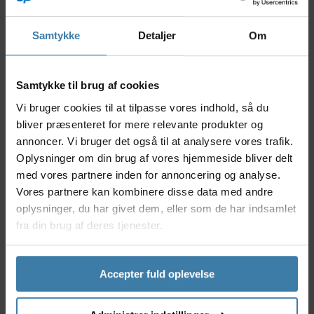
ture og hurtige landevejsture. Med spacere
inkluderet er de ideelle, når der er behov for ekstra
plads mellem klinger og kranksæt, hvilket bidrager
Samtykke
Detaljer
Om
til en gnidningsfri drift og forbedret gearskift.
Nyttige facts
Samtykke til brug af cookies
Designet og produceret af SRAM til optimal
Vi bruger cookies til at tilpasse vores indhold, så du
pasform og holdbarhed
bliver præsenteret for mere relevante produkter og
Inkluderer spacere for øget fleksibilitet og
annoncer. Vi bruger det også til at analysere vores trafik.
tilpasning
Oplysninger om din brug af vores hjemmeside bliver delt
Passer til både mountainbike og landevejscykler
med vores partnere inden for annoncering og analyse.
Sikrer korrekt montering af klinger uden slør
Vores partnere kan kombinere disse data med andre
Lavet af slidstærke materialer, der modstår
oplysninger, du har givet dem, eller som de har indsamlet
korrosion
fra din brug af deres tjenester.
Anvendelse
SRAM klingebolte med spacere er det perfekte valg
til cyklister, der værdsætter detaljerne i deres udstyr.
Accepter fuld oplevelse
De egner sig til både entusiaster og mere erfarne
ryttere, som ønsker at sikre, at deres klingeskift