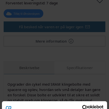
Forventet leveringstid: 7 dage
Tilføj til Ønskeskyen
Få besked når varen er på lager igen
Mere information
Beskrivelse
Specifikationer
Opgrader din cykel med SRAM klingebolte med
spacere og oplev, hvordan selv små detaljer kan gøre
en forskel. Disse bolte er udviklet til at sikre et solidt
og stabilt greb om klingerne, så du får maksimal
pålidelighed under både krævende mountainbike-