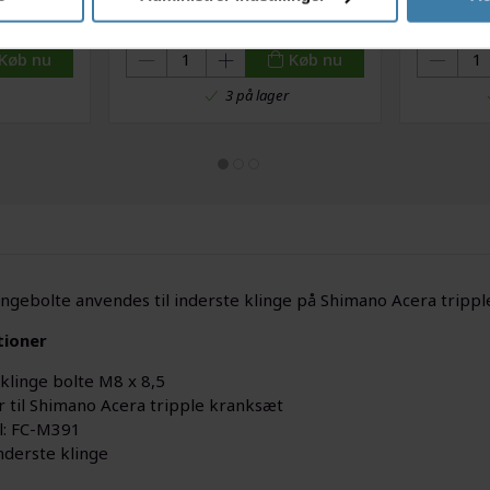
Håndsprit - 120 ml
.
39,00
kr.
Køb nu
Køb nu
3 på lager
lingebolte anvendes til inderste klinge på Shimano Acera tri
tioner
 klinge bolte M8 x 8,5
r til Shimano Acera tripple kranksæt
: FC-M391
Inderste klinge