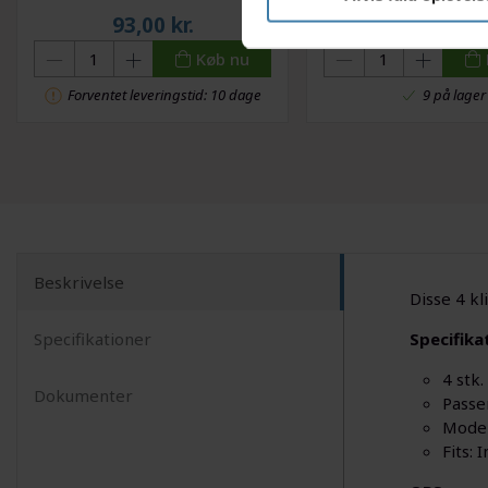
93,00
kr.
159,00
kr
Køb nu
Forventet leveringstid: 10 dage
9 på lager
Beskrivelse
Disse 4 k
Specifikationer
Specifika
4 stk.
Dokumenter
Passe
Model
Fits: 