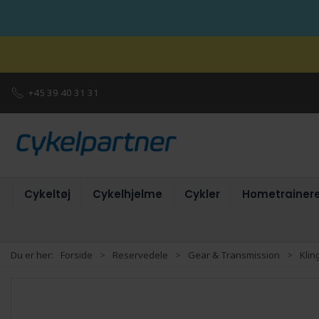
+45 39 40 31 31
Cykeltøj
Cykelhjelme
Cykler
Hometrainer
Du er her:
Forside
Reservedele
Gear & Transmission
Klin