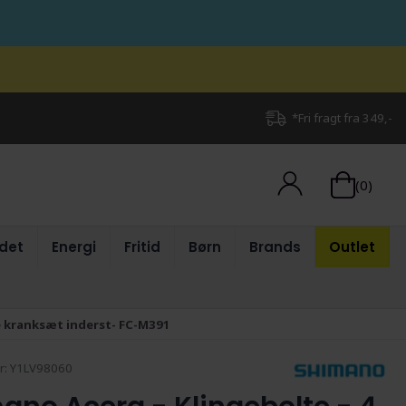
*Fri fragt fra 349,-
(0)
det
Energi
Fritid
Børn
Brands
Outlet
ple kranksæt inderst- FC-M391
r:
Y1LV98060