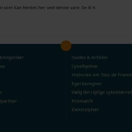
en som kan hentes her ved denne vare. Se ill 4
bningstider
Guides & Artikler
ies
Cykelhjelme
Historien om Tour de France
Egerberegner
e
Vælg din rigtige cykelstørrel
lpartner
Prismatch
Elektrolytter