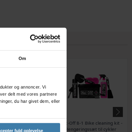
Om
odukter og annoncer. Vi
iver delt med vores partnere
nger, du har givet dem, eller
rstesæt Finish Line
Muc-Off 8-1 Bike cleaning kit -
o til cykelrengøring
Rengøringssæt til cykler
cepter fuld oplevelse