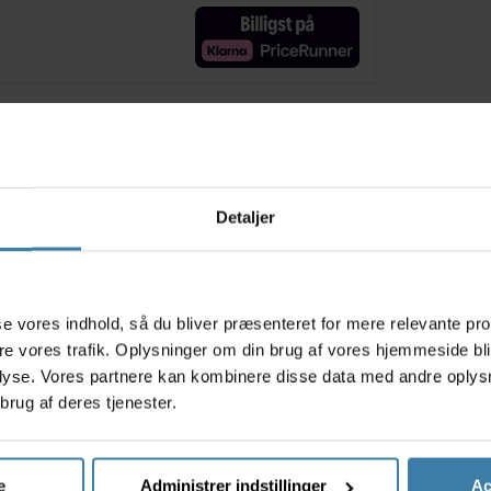
Relaterede varer
Detaljer
s
asse vores indhold, så du bliver præsenteret for mere relevante pr
ere vores trafik. Oplysninger om din brug af vores hjemmeside bl
lyse. Vores partnere kan kombinere disse data med andre oplysni
brug af deres tjenester.
lue Pack
Muc-Off Antibacterial
Rensebø
20ml
Sanitising Hand Gel -
Easy Pr
e
Administrer indstillinger
Ac