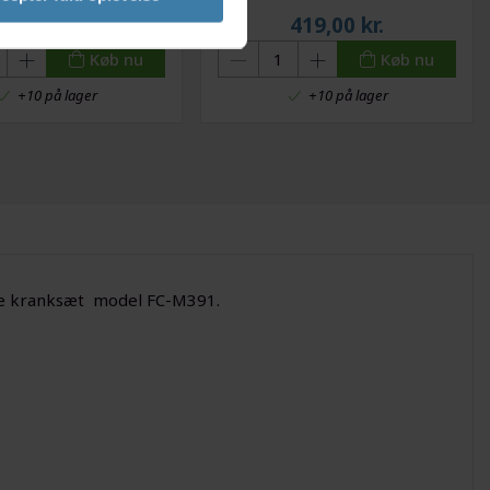
159,00
kr.
419,00
kr.
Køb nu
Køb nu
+10 på lager
+10 på lager
pple kranksæt model FC-M391.