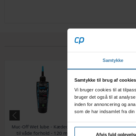
Samtykke
Samtykke til brug af cookie
Vi bruger cookies til at tilp
bruger det også til at analys
inden for annoncering og ana
som de har indsamlet fra din 
Muc-Off Wet lube - Kædeolie
Olie Finish Line Va
til våde forhold - 120 ml
Premium 3 x1
Afvis fuld oplevels