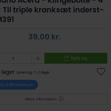
ano Acera - Klingebolte - 4
- Til triple kranksæt inderst-
M391
39,00
kr.
Køb nu
 lager
Levering: 1-2 dage
lføj til Ønskeskyen
Mere information