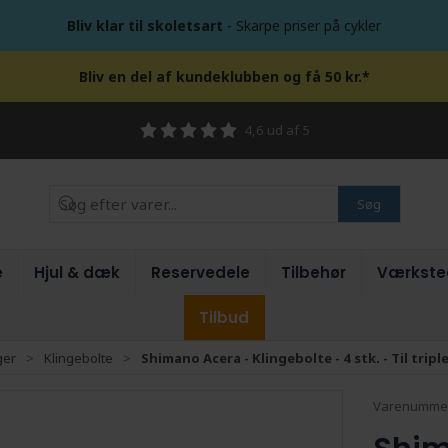
Bliv klar til skoletsart
- Skarpe priser på cykler
Bliv en del af kundeklubben og få 50 kr.*
4,6 ud af 5
Søg
e
Hjul & dæk
Reservedele
Tilbehør
Værkste
Tilbud
ger
Klingebolte
Shimano Acera - Klingebolte - 4 stk. - Til tri
Varenumme