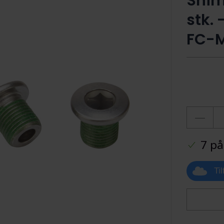
Shim
stk. 
FC-
7 på
Ti