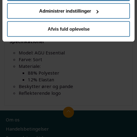
kølige måneder, hvor en hue er for varm, men hvor
Administrer indstillinger
du gerne vil beskytte både dine ører og pande.
Modellen er produceret i et hurtigtørrende tekstil og
Afvis fuld oplevelse
føles blød og komfortabel mod huden.
Specifikationer
Model: AGU Essential
Farve: Sort
Materiale:
88% Polyester
12% Elastan
Beskytter ører og pande
Reflekterende logo
Om os
Handelsbetingelser