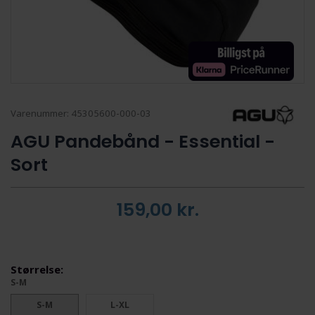
Varenummer:
45305600-000-03
AGU Pandebånd - Essential -
Sort
159,00
kr.
Størrelse:
S-M
S-M
L-XL