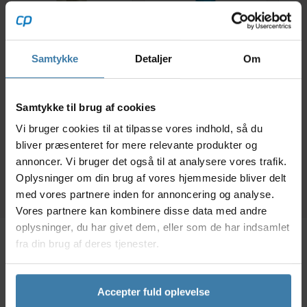
Zebla
Zebla Lugtfjerner 100
Samtykke
Detaljer
Om
Sportsvaskemiddel
ml
Spo
1000 ml
Par
139,00
kr.
69,00
kr.
Samtykke til brug af cookies
Vi bruger cookies til at tilpasse vores indhold, så du
+10 på lager
+10 på lager
bliver præsenteret for mere relevante produkter og
annoncer. Vi bruger det også til at analysere vores trafik.
Oplysninger om din brug af vores hjemmeside bliver delt
med vores partnere inden for annoncering og analyse.
Vores partnere kan kombinere disse data med andre
oplysninger, du har givet dem, eller som de har indsamlet
fra din brug af deres tjenester.
Beskrivelse
Specifikationer
Accepter fuld oplevelse
Dette 'Essential' pandebånd fra AGU er perfekt til