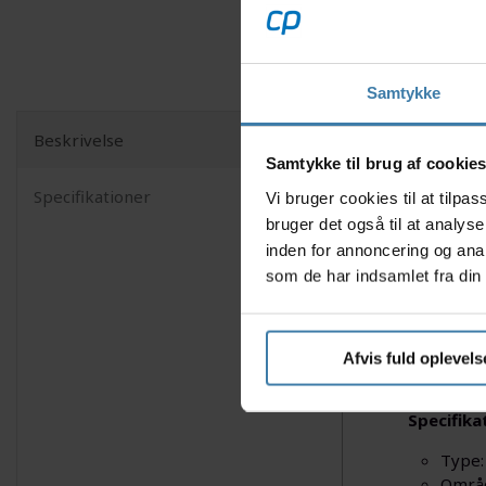
Samtykke
Beskrivelse
Stan's Cre
Samtykke til brug af cookie
konstrukt
Specifikationer
Vi bruger cookies til at tilp
en sand fa
bruger det også til at analys
Nyttige f
inden for annoncering og ana
som de har indsamlet fra din 
25 mm
Frems
Paten
M-pul
Afvis fuld oplevels
Tradi
Specifika
Type: 
Områd