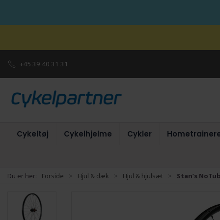
+45 39 40 31 31
Cykeltøj
Cykelhjelme
Cykler
Hometrainer
Du er her:
Forside
Hjul & dæk
Hjul & hjulsæt
Stan’s NoTub