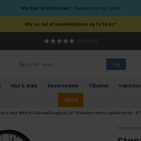
Bliv klar til skoletsart
- Skarpe priser på cykler
Bliv en del af kundeklubben og få 50 kr.*
4,6 ud af 5
Søg
e
Hjul & dæk
Reservedele
Tilbehør
Værkste
Tilbud
es Crest Mk4 XC/Gravel baghjul 29" Shimano micro spline body - E
Varenumme