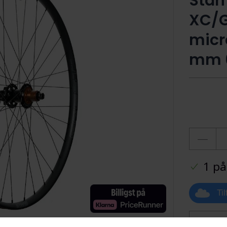
Stan
XC/G
micr
mm 6
1 på
Ti