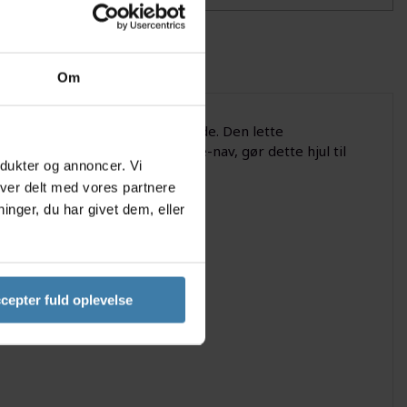
Om
let, hurtigt og bygget til at holde. Den lette
s fælg og bombesikre M-pulse-nav, gør dette hjul til
odukter og annoncer. Vi
iver delt med vores partnere
nger, du har givet dem, eller
TB-dæk
et egerbund
forsegling
or lynhurtig kraftoverførsel
cepter fuld oplevelse
se