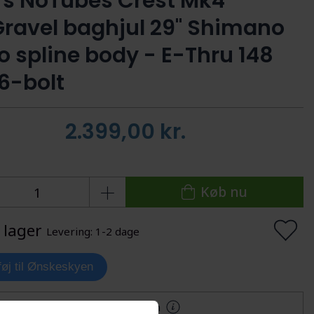
’s NoTubes Crest Mk4
ravel baghjul 29" Shimano
o spline body - E-Thru 148
-bolt
2.399,00
kr.
Køb nu
 lager
Levering: 1-2 dage
lføj til Ønskeskyen
Mere information