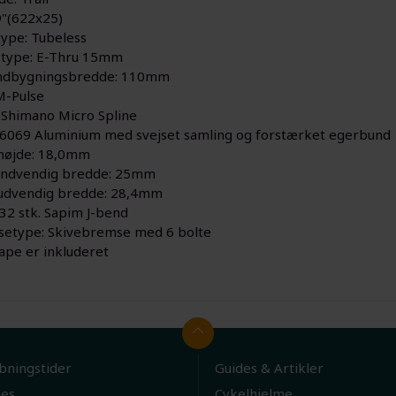
29"(622x25)
ype: Tubeless
 type: E-Thru 15mm
indbygningsbredde: 110mm
M-Pulse
 Shimano Micro Spline
 6069 Aluminium med svejset samling og forstærket egerbund
højde: 18,0mm
indvendig bredde: 25mm
udvendig bredde: 28,4mm
 32 stk. Sapim J-bend
etype: Skivebremse med 6 bolte
ape er inkluderet
bningstider
Guides & Artikler
ies
Cykelhjelme