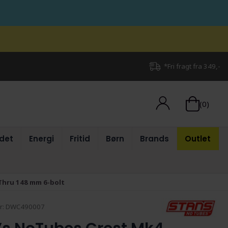
*Fri fragt fra 349,-
(0)
det
Energi
Fritid
Børn
Brands
Outlet
-Thru 148 mm 6-bolt
r:
DWC490007