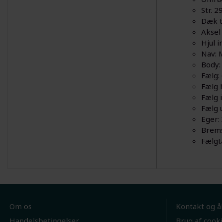
Str. 
Dæk t
Aksel
Hjul 
Nav: 
Body:
Fælg:
Fælg 
Fælg 
Fælg 
Eger:
Brems
Fælgt
Om os
Kontakt og å
Handelsbetingelser
Brug af cook