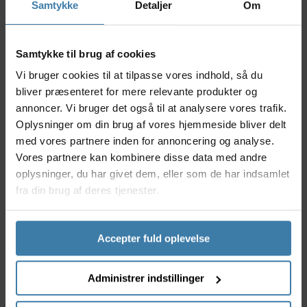
geardroppet.
Samtykke
Detaljer
Om
For at lette opgaven med at finde det rigtige
geardrop, henviser vi til PDF filen som kan hentes i
oversigten, hvor de geardrop der passer til cyklens
Samtykke til brug af cookies
fabrikat alle fremgår og er gengivet i forholdet 1:1.
Vi bruger cookies til at tilpasse vores indhold, så du
Det er vigtigt at du sørger for at printe denne PDF fil,
og laver en sammenligning mellem det geardrop du
bliver præsenteret for mere relevante produkter og
har beskadiget og de geardrop der er vist på PDF
annoncer. Vi bruger det også til at analysere vores trafik.
filen.
Oplysninger om din brug af vores hjemmeside bliver delt
Efterfølgende bestiller du blot det varenummer som
med vores partnere inden for annoncering og analyse.
matcher dit geardrop.
Vores partnere kan kombinere disse data med andre
Det er vigtigt at de stemmer 100% overens, så du
oplysninger, du har givet dem, eller som de har indsamlet
sikrer dig, at geardroppet passer på din cykel.
fra din brug af deres tjenester.
Geardrop er den del, der forbinder cyklens
bagskifter til stellet på cyklen. De fleste
stelfabrikanter producerer deres stel med geardrop
Accepter fuld oplevelse
som en udskiftelig del; med det formål, at kunne
hjælpe den uheldige cyklist, der kommer til at
Administrer indstillinger
beskadige geardroppet, enten ved at cyklen har
været væltet eller på anden vis.