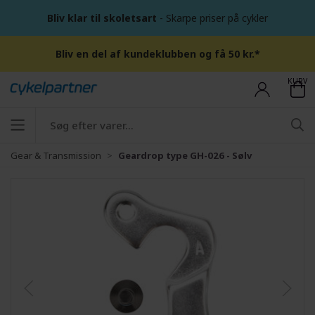
Bliv klar til skoletsart
- Skarpe priser på cykler
Bliv en del af kundeklubben og få 50 kr.*
KURV
Gear & Transmission
Geardrop type GH-026 - Sølv