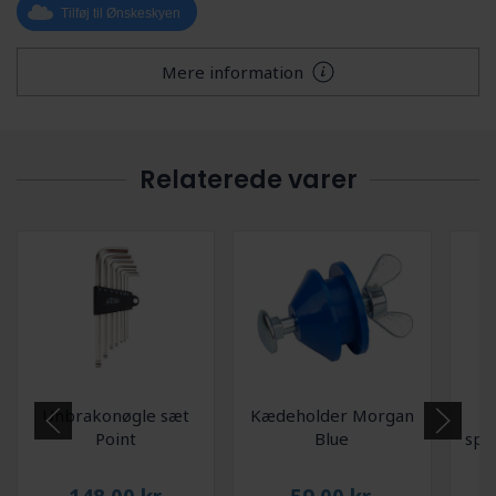
Tilføj til Ønskeskyen
Mere information
Relaterede varer
Unbrakonøgle sæt
Kædeholder Morgan
B
Point
Blue
spr