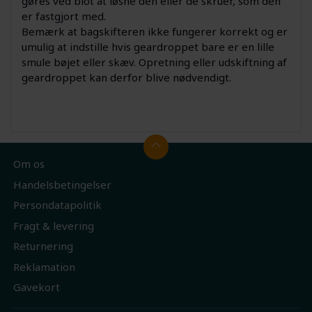
gøres ved blot at løsne den eller de skruer, som den
er fastgjort med.
Bemærk at bagskifteren ikke fungerer korrekt og er
umulig at indstille hvis geardroppet bare er en lille
smule bøjet eller skæv. Opretning eller udskiftning af
geardroppet kan derfor blive nødvendigt.
Om os
Handelsbetingelser
Persondatapolitik
Fragt & levering
Returnering
Reklamation
Gavekort