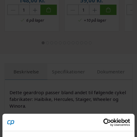
148,00
kr.
59,00
kr.
6 på lager
+10 på lager
Beskrivelse
Specifikationer
Dokumenter
Dette geardrop passer bland andet til følgende cykel
fabrikater: Haibike, Hercules, Staiger, Wheeler og
Winora.
Ovenstående oplysninger kommer fra fabrikanten,
men geardroppet kan også passe på tværs af andre,
det afgørende for om de passer, er udformningen af