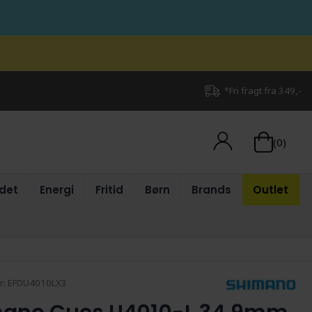
*Fri fragt fra 349,-
(0)
det
Energi
Fritid
Børn
Brands
Outlet
r:
EFDU4010LX3