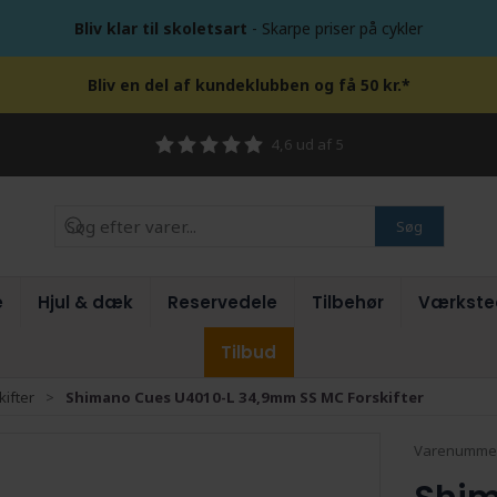
Bliv klar til skoletsart
- Skarpe priser på cykler
Bliv en del af kundeklubben og få 50 kr.*
4,6 ud af 5
Søg
e
Hjul & dæk
Reservedele
Tilbehør
Værkste
Tilbud
kifter
Shimano Cues U4010-L 34,9mm SS MC Forskifter
Varenumme