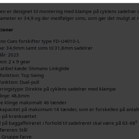
ren er designet til montering med klampe på cyklens sadelrør o
ameter er 34,9 og der medfølger sims, som gør det muligt at
tioner
no Cues forskifter type FD-U4010-L
e: 34,9mm samt sims til 31,8mm sadelrør
år: 2023
on: 2 x 9 gear
tibel kæde: Shimano Linkglide
efunktion: Top Swing
unktion: Dual-pull
ringstype: Direkte på cyklens sadelrør med klampe
inje: 48,8mm
te klinge maksimalt 46 tænder
 kapacitet på maksimum 16 tænder, som er forskellen på antal
e på kranksættet.
0
l på baggaffelrøret i forhold til sadelrøret skal være på 63-68
øreren: Stål
: Gruppe farve