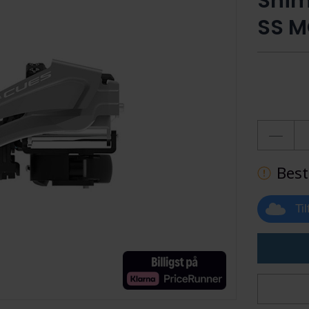
Shim
SS M
Best
Ti