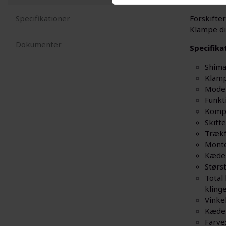
Specifikationer
Forskifte
Klampe di
Dokumenter
Specifika
Shima
Klamp
Model
Funkti
Kompa
Skift
Trækf
Monte
Kædel
Størs
Total
kling
Vinke
Kædef
Farve