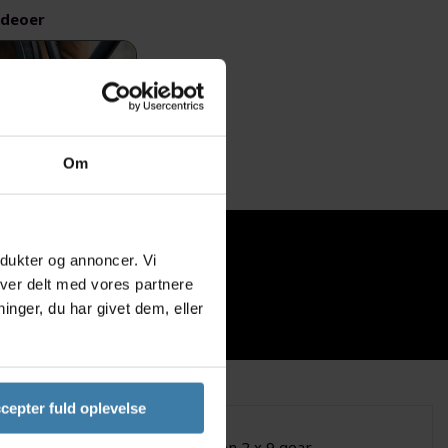
ideoer
Om
odukter og annoncer. Vi
iver delt med vores partnere
nger, du har givet dem, eller
cepter fuld oplevelse
 MTB cykler med gearkombination 2 x 9 gear.