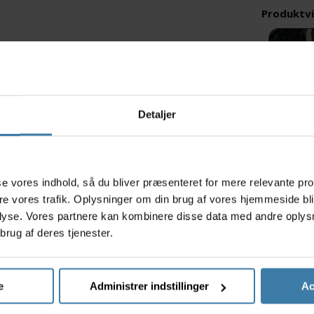
Produktv
Detaljer
s
asse vores indhold, så du bliver præsenteret for mere relevante pr
ere vores trafik. Oplysninger om din brug af vores hjemmeside bl
lyse. Vores partnere kan kombinere disse data med andre oplysni
brug af deres tjenester.
e
Administrer indstillinger
Ac
manos Cues FD-U4010-L forskifter er egnet til trekking eller