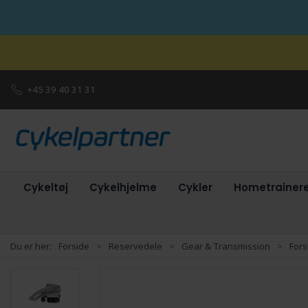
+45 39 40 31 31
Cykeltøj
Cykelhjelme
Cykler
Hometrainer
Du er her:
Forside
Reservedele
Gear & Transmission
Fors