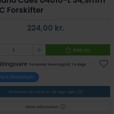
ano Cues U4010-L 34,9mm
C Forskifter
224,00
kr.
Køb nu
illingsvare
Forventet leveringstid: 14 dage
lføj til Ønskeskyen
Få besked når varen er på lager igen
Mere information