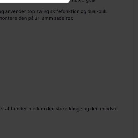
g anvender top swing skifefunktion og dual-pull.
 montere den på 31,8mm sadelrør.
let af tænder mellem den store klinge og den mindste