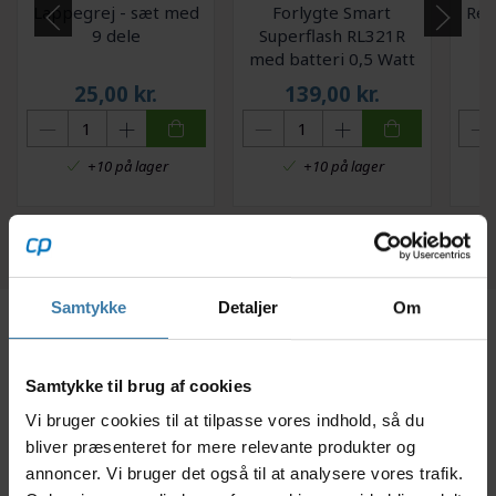
Lappegrej - sæt med
Forlygte Smart
Ref
9 dele
Superflash RL321R
med batteri 0,5 Watt
LED
25,00
kr.
139,00
kr.
+10 på lager
+10 på lager
Samtykke
Detaljer
Om
Beskrivelse
Specifikationer
Samtykke til brug af cookies
Vi bruger cookies til at tilpasse vores indhold, så du
Denne forlygte fra Bike Attitude er til bremsebolt
bliver præsenteret for mere relevante produkter og
montering. Lygten har dansk godkendelse og har kun
annoncer. Vi bruger det også til at analysere vores trafik.
en enkelt funktion, som er tænd/sluk knappen.