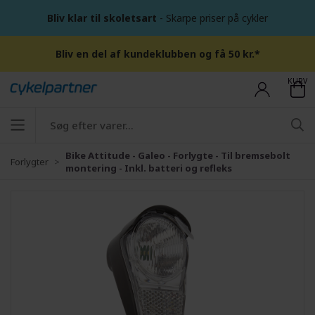
Bliv klar til skoletsart
- Skarpe priser på cykler
Bliv en del af kundeklubben og få 50 kr.*
KURV
Bike Attitude - Galeo - Forlygte - Til bremsebolt
Forlygter
montering - Inkl. batteri og refleks