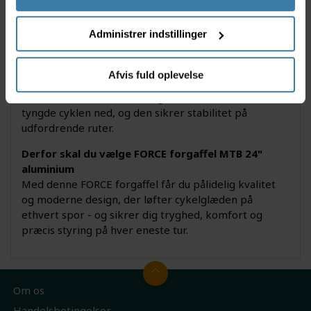
FORCE forgaffel er ideel til yngre MTB-cyklister, eller
voksne der kører på cykler med 24” hjulsæt. Den er
Administrer indstillinger
udviklet til både begyndere og erfarne
mountainbikere, der ønsker at forbedre cyklens
egenskaber i ujævnt terræn og få fuld udbytte af
Afvis fuld oplevelse
skivebremser på både grus og spor.
Aluminiumskonstruktionen giver holdbarhed uden at
tyngde cyklen ned, og den sikrer stabilitet på
udfordrende ruter.
Derfor skal du vælge FORCE forgaffel MTB 24"
aluminium
Med denne FORCE forgaffel får du pålidelig kvalitet
og moderne design, der løfter cykelglæden på
ethvert spor - og sikrer dig tryghed, komfort og
præcis styring på hver eneste tur.
Om os
Handelsbetingelser