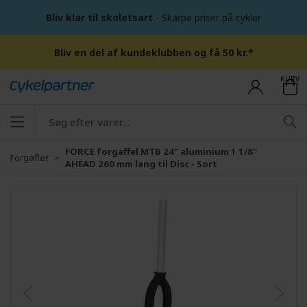
Bliv klar til skoletsart
- Skarpe priser på cykler
Bliv en del af kundeklubben og få 50 kr.*
KURV
FORCE forgaffel MTB 24" aluminium 1 1/8"
Forgafler
AHEAD 260 mm lang til Disc - Sort