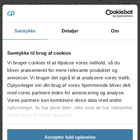
stierne. Med AHEAD-system (1 1/8") og en robust 260
mm styrerørslængde tilbyder denne forgaffel
stabilitet i selv de mest krævende terræner. Takket
være den stærke aluminiumsopbygning får du en
Samtykke
Detaljer
Om
ideel balance mellem lav vægt og slidstyrke, og
konstruktionen er særligt velegnet til brug af
skivebremser, så du altid har maksimal bremsekraft
til rådighed.
Samtykke til brug af cookies
Vi bruger cookies til at tilpasse vores indhold, så du
Nyttige facts
bliver præsenteret for mere relevante produkter og
Letvægtskonstruktion i aluminium sikrer bedre
annoncer. Vi bruger det også til at analysere vores trafik.
manøvredygtighed
Oplysninger om din brug af vores hjemmeside bliver delt
Designet til mountainbikes med 24” hjul
med vores partnere inden for annoncering og analyse.
Kompatibel med AHEAD-stem (1 1/8”)
Vores partnere kan kombinere disse data med andre
Styrerørslængde på 260 mm - ideel til dig, der
oplysninger, du har givet dem, eller som de har indsamlet
ønsker tilpasning
fra din brug af deres tjenester.
Bremsefæste til disc gør den velegnet til
moderne bremseteknologi
Anvendelse
Accepter fuld oplevelse