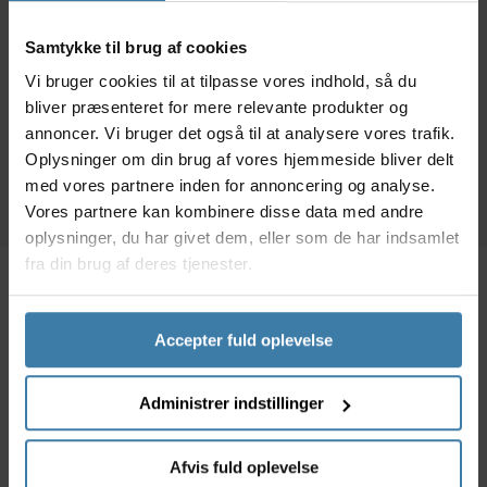
1000 ml
v
Samtykke til brug af cookies
139,00
kr.
69,00
kr.
Vi bruger cookies til at tilpasse vores indhold, så du
bliver præsenteret for mere relevante produkter og
+10 på lager
+10 på lager
annoncer. Vi bruger det også til at analysere vores trafik.
Oplysninger om din brug af vores hjemmeside bliver delt
med vores partnere inden for annoncering og analyse.
Vores partnere kan kombinere disse data med andre
oplysninger, du har givet dem, eller som de har indsamlet
fra din brug af deres tjenester.
Relateret indhold
Accepter fuld oplevelse
Administrer indstillinger
Merinould - Fordele og ulemper
Afvis fuld oplevelse