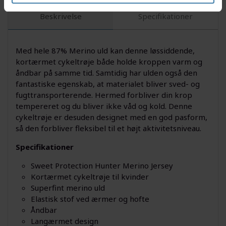
Beskrivelse
Specifikationer
Med hele 87% Merino uld kan denne løssiddende,
kortærmet cykeltrøje både holde kroppen varm og
åndbar på samme tid. Samtidig har ulden også den
fantastiske egenskab, at materialet bliver sved- og
fugttransporterende. Hermed forbliver din krop
tempereret og du bliver ikke våd og kold. Denne
cykeltrøje er desuden designet med en god pasform,
så den forbliver fleksibel til et højt aktivitetsniveau.
Specifikationer
Sweet Protection Hunter Merino Jersey
Kortærmet cykeltrøje til kvinder
Superfint merino uld
Elastisk stof ved ærmer og hofte
Åndbar
Langærmet design