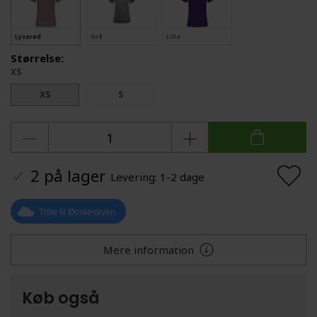
Lyserød
Grå
Lilla
Størrelse:
XS
XS
S
2 på lager
Levering: 1-2 dage
Tilføj til Ønskeskyen
Mere information
Køb også