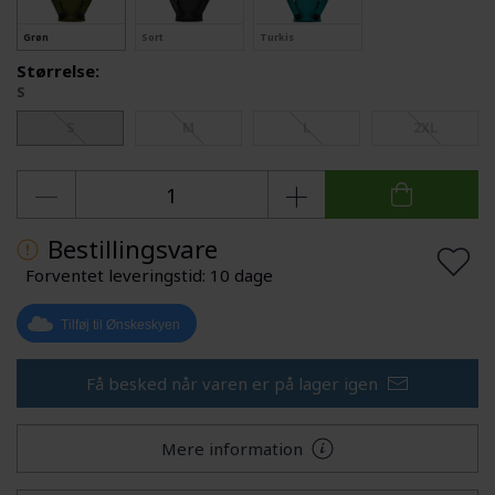
Grøn
Sort
Turkis
Størrelse:
S
S
M
L
2XL
Bestillingsvare
Forventet leveringstid: 10 dage
Tilføj til Ønskeskyen
Få besked når varen er på lager igen
Mere information