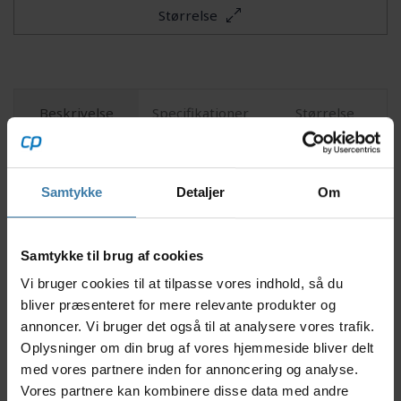
Størrelse
Beskrivelse
Specifikationer
Størrelse
Oplev ultimativ komfort og funktionalitet med SCOTT
Samtykke
Detaljer
Om
Trail Storm Hoody. Denne hoody er perfekt til dig,
der elsker at tage på spændende mountainbiketure,
men også værdsætter stilfuldt og bæredygtigt design.
Lavet af højkvalitetsmaterialer, tilbyder denne hoody
Samtykke til brug af cookies
både vindbeskyttelse og åndbarhed, hvilket gør den
Vi bruger cookies til at tilpasse vores indhold, så du
ideel til varierende vejrforhold.
bliver præsenteret for mere relevante produkter og
Nyttige facts
annoncer. Vi bruger det også til at analysere vores trafik.
Oplysninger om din brug af vores hjemmeside bliver delt
Fremstillet af miljøvenlige materialer, som er
med vores partnere inden for annoncering og analyse.
både slidstærke og bæredygtige.
Vores partnere kan kombinere disse data med andre
Åndbart stof, der hjælper med at regulere