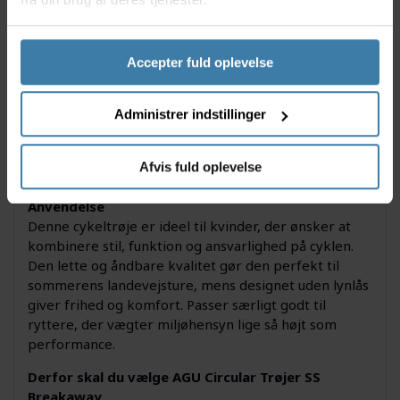
monomateriale – ingen blandede fibre
Ingen lynlås – færre materialer og et stilrent,
bæredygtigt design
Accepter fuld oplevelse
Tre baglommer – god plads til energi, værktøj og
mobil
Let og komfortabel konstruktion – perfekt til
Administrer indstillinger
varme sommerdage
En del af AGUs Breakaway-kollektion og
Afvis fuld oplevelse
Greensphere-serie
Anvendelse
Denne cykeltrøje er ideel til kvinder, der ønsker at
kombinere stil, funktion og ansvarlighed på cyklen.
Den lette og åndbare kvalitet gør den perfekt til
sommerens landevejsture, mens designet uden lynlås
giver frihed og komfort. Passer særligt godt til
ryttere, der vægter miljøhensyn lige så højt som
performance.
Derfor skal du vælge AGU Circular Trøjer SS
Breakaway