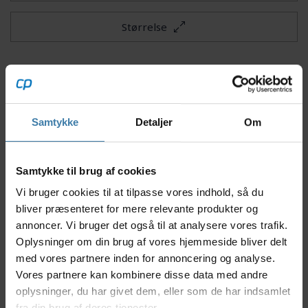
Størrelse
Beskrivelse
Specifikationer
Størrelse
Samtykke
Detaljer
Om
Circular kortærmet cykeltrøjer til damer er AGUs
mest bæredygtige cykeltrøje til dato. Med sit
Samtykke til brug af cookies
minimalistiske design og fremstilling i 100 %
Vi bruger cookies til at tilpasse vores indhold, så du
genanvendeligt monomateriale sætter den en ny
standard for miljøvenligt cykeltøj. Cykeltrøjen uden
bliver præsenteret for mere relevante produkter og
lynlås skaber et rent look og understreger trøjens
annoncer. Vi bruger det også til at analysere vores trafik.
cirkulære designfilosofi – lavet til at blive genbrugt
Oplysninger om din brug af vores hjemmeside bliver delt
igen og igen.
med vores partnere inden for annoncering og analyse.
Vores partnere kan kombinere disse data med andre
Nyttige facts
oplysninger, du har givet dem, eller som de har indsamlet
Fremstillet af 100 % genanvendeligt
fra din brug af deres tjenester.