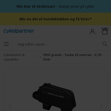
Bliv klar til skoletsart
- Skarpe priser på cykler
Bliv en del af kundeklubben og få 50 kr.*
KURV
Cykeltasker &
PRO gravel - Taske til overrør - 0,70
rygsække
liter