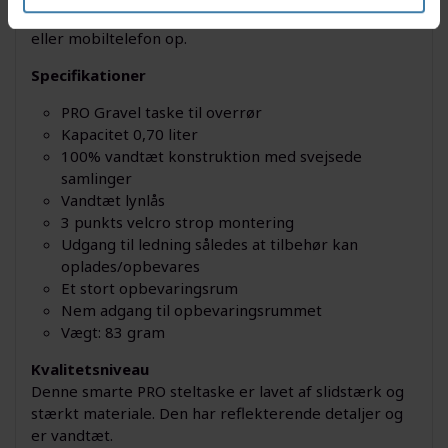
mens den lader din styrmonterede cykelcomputer
eller mobiltelefon op.
Specifikationer
PRO Gravel taske til overrør
Kapacitet 0,70 liter
100% vandtæt konstruktion med svejsede
samlinger
Vandtæt lynlås
3 punkts velcro strop montering
Udgang til ledning således at tilbehør kan
oplades/opbevares
Et stort opbevaringsrum
Nem adgang til opbevaringsrummet
Vægt: 83 gram
Kvalitetsniveau
Denne smarte PRO steltaske er lavet af slidstærk og
stærkt materiale. Den har reflekterende detaljer og
er vandtæt.