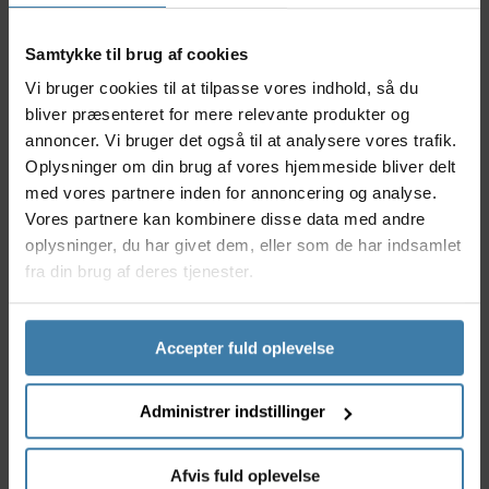
Samtykke til brug af cookies
Denne Gravel steltaske fra PRO er produceret i
Vi bruger cookies til at tilpasse vores indhold, så du
slidstærke og holdbare materialer. Tasken kan klare
bliver præsenteret for mere relevante produkter og
et vandsøjletryk på minimum 5.000 mm og er
annoncer. Vi bruger det også til at analysere vores trafik.
produceret med vandtætte lynlåse, så du ikke
Oplysninger om din brug af vores hjemmeside bliver delt
behøver bekymre dig om, om indholdet forbliver
tørt.
med vores partnere inden for annoncering og analyse.
Vores partnere kan kombinere disse data med andre
Tasken kan rumme 0,70 liter og har dermed god
oplysninger, du har givet dem, eller som de har indsamlet
plads til f.eks. værktøj, forplejning, skiftetøj,
fra din brug af deres tjenester.
regnjakke eller anden oppakning du måtte få brug
for på cykelturen.
Anvendelse
Accepter fuld oplevelse
Denne smarte taske fra Pro kan monteres på din
cykels stel vha. velcrostropper.
Administrer indstillinger
Tasken har et stort opbevaringsrum med god plads
til oppakning. Der desuden udgang til ledning, så du
Afvis fuld oplevelse
f.eks. kan have en powerbank liggende i tasken,