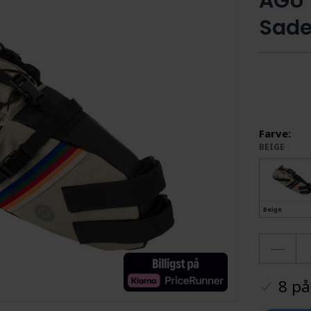
AGU 
Sade
Farve:
BEIGE
Beige
8 på