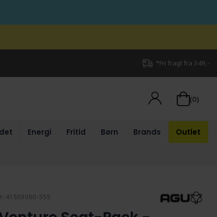
*Fri fragt fra 349,-
(0)
det
Energi
Fritid
Børn
Brands
Outlet
r:
41503000-555