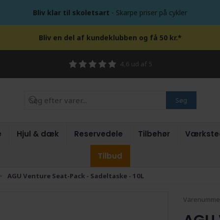
Bliv klar til skoletsart
- Skarpe priser på cykler
Bliv en del af kundeklubben og få 50 kr.*
4,6 ud af 5
Søg
e
Hjul & dæk
Reservedele
Tilbehør
Værkste
Tilbud
AGU Venture Seat-Pack - Sadeltaske - 10L
Varenumme