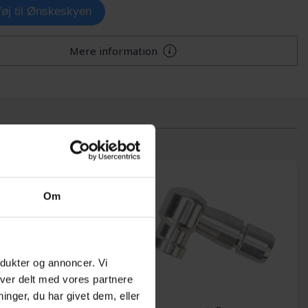
lføj til Ønskeskyen
Mere information
Om
odukter og annoncer. Vi
iver delt med vores partnere
nger, du har givet dem, eller