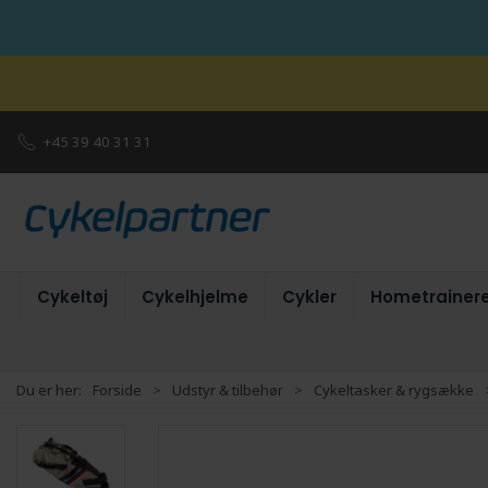
+45 39 40 31 31
Cykeltøj
Cykelhjelme
Cykler
Hometrainer
Du er her:
Forside
Udstyr & tilbehør
Cykeltasker & rygsække