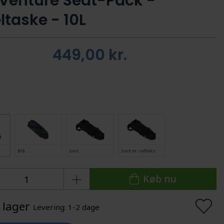
Venture Seat-Pack -
ltaske - 10L
449,00
kr.
Blå
Sort
Sort m. refleks
Køb nu
 lager
Levering: 1-2 dage