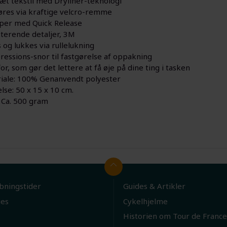
æt tekstil med Dryliner-teknologi
øres via kraftige velcro-remme
per med Quick Release
kterende detaljer, 3M
 og lukkes via rullelukning
essions-snor til fastgørelse af oppakning
or, som gør det lettere at få øje på dine ting i tasken
iale: 100% Genanvendt polyester
lse: 50 x 15 x 10 cm.
 Ca. 500 gram
bningstider
Guides & Artikler
ies
Cykelhjelme
Historien om Tour de France