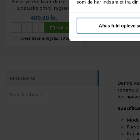
Bæresystem laver din ortlieb
Pathtaker - CO2 Pat
som de har indsamlet fra din 
sidetaske om til rygsæk
gram - Med gevind -
cykelpumpe - B
409,00
kr.
8,00
kr.
Afvis fuld oplevels
Køb nu
Se mere
Forventet leveringst
Forventet leveringstid: 10 dage
Beskrivelse
Denne Ven
remme ell
Specifikationer
det nødve
Specifika
Model
Farve:
Kapaci