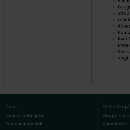
Vandt
Fastg
Strop
refle
Åbnes
Kompr
Rødt f
Mater
Større
Vægt:
Om os
Kontakt og å
Handelsbetingelser
Brug af cook
Persondatapolitik
Rabatkoder