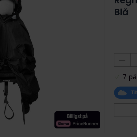
Regn
Blå
7 på
Ti