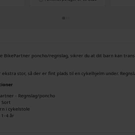
 BikePartner poncho/regnslag, sikrer du at dit barn kan transpo
ekstra stor, så der er fint plads til en cykelhjelm under. Regnsl
tioner
artner - Regnslag/poncho
 Sort
rn i cykelstole
 1-4 år