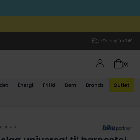
*Fri fragt fra 349,-
(0)
det
Energi
Fritid
Børn
Brands
Outlet
r:
865-10