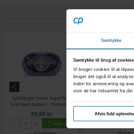
Samtykke
Samtykke til brug af cookie
Vi bruger cookies til at tilp
bruger det også til at analys
inden for annoncering og ana
som de har indsamlet fra din 
Cykellygte Smart Superflash
Lygtesæt Smart Su
hvid med batteri - Testvinder
med batter
99,00
kr.
139,00
kr
Afvis fuld oplevels
Køb nu
+10 på lager
På lager