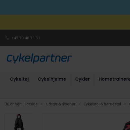
+45 39 40 31 31
Cykeltøj
Cykelhjelme
Cykler
Hometrainer
Du er her:
Forside
Udstyr & tilbehør
Cykelstol & barnestol