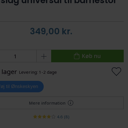
slag universal til barnestol
349,00
kr.
Køb nu
 lager
Levering: 1-2 dage
lføj til Ønskeskyen
Mere information
4.6
(8)