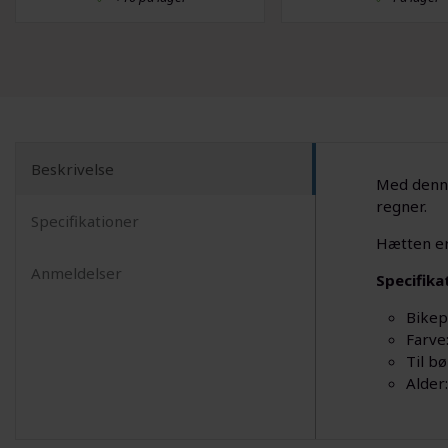
Beskrivelse
Med denne
regner.
Specifikationer
Hætten er 
Anmeldelser
Specifika
Bikep
Farve:
Til bø
Alder: