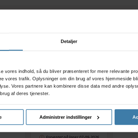
Relaterede varer
Detaljer
s
asse vores indhold, så du bliver præsenteret for mere relevante pr
ere vores trafik. Oplysninger om din brug af vores hjemmeside bl
lyse. Vores partnere kan kombinere disse data med andre oplysni
brug af deres tjenester.
perflash
Refleks ark med 6 stk. Hvid
Hjelmhu
i
.
29,00
kr.
e
Administrer indstillinger
Ac
Køb nu
Se mere
Forventet på lager 07-09-2026