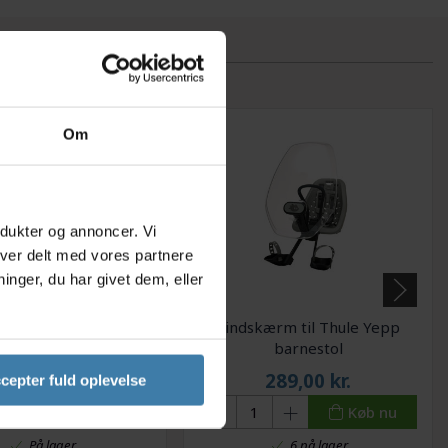
Om
odukter og annoncer. Vi
iver delt med vores partnere
nger, du har givet dem, eller
e Abus vinterindsats
Vindskærm til Thule Yepp
barnestol
107,00
kr.
289,00
kr.
cepter fuld oplevelse
Køb nu
Køb nu
På lager
6 på lager