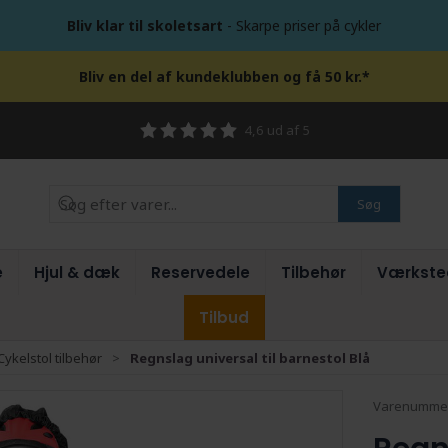
Bliv klar til skoletsart
- Skarpe priser på cykler
Bliv en del af kundeklubben og få 50 kr.*
4,6 ud af 5
Søg
e
Hjul & dæk
Reservedele
Tilbehør
Værkste
Tilbud
Cykelstol tilbehør
Regnslag universal til barnestol Blå
Varenumme