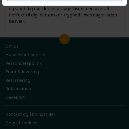
praktisk løsning, der beskytter din cykel mod tyveri
og samtidig gør det let at tage låsen med overalt.
Perfekt til dig, der ønsker tryghed i hverdagen uden
besvær.
Om os
Handelsbetingelser
Persondatapolitik
Fragt & levering
Returnering
Reklamation
Gavekort
Kontakt og åbningstider
Brug af cookies