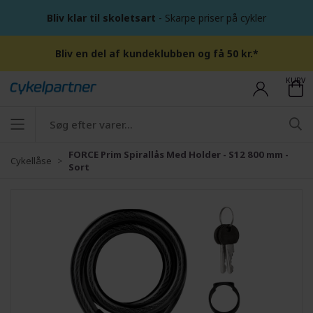
Bliv klar til skoletsart
- Skarpe priser på cykler
Bliv en del af kundeklubben og få 50 kr.*
KURV
FORCE Prim Spirallås Med Holder - S12 800 mm -
Cykellåse
Sort