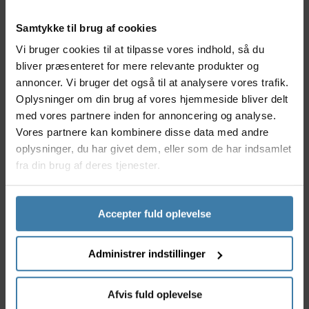
konstruktionen giver både styrke og smidighed.
Samtykke til brug af cookies
Nyttige facts
Vi bruger cookies til at tilpasse vores indhold, så du
Spirallås med stærk wire for forbedret sikkerhed
bliver præsenteret for mere relevante produkter og
Leveres med holder til nem montering på cyklen
annoncer. Vi bruger det også til at analysere vores trafik.
Længde på 800 mm sikrer fleksibel fastgørelse
Oplysninger om din brug af vores hjemmeside bliver delt
Nem at betjene og transportere
med vores partnere inden for annoncering og analyse.
Velegnet til daglig brug i bymiljø og på tur
Vores partnere kan kombinere disse data med andre
oplysninger, du har givet dem, eller som de har indsamlet
Anvendelse
fra din brug af deres tjenester.
FORCE Prim Spirallås er velegnet til alle, der cykler i
hverdagen eller bruger cyklen på ture og udflugter.
Den robuste wirelås er ideel til pendling, indkøb og
parkering i byen, hvor behovet for hurtig og pålidelig
Accepter fuld oplevelse
låsning er vigtigt. Holderen gør det enkelt at have
låsen med dig, så du altid er sikret undervejs.
Administrer indstillinger
Derfor skal du vælge FORCE Prim Spirallås med
holder
Afvis fuld oplevelse
Med FORCE Prim Spirallås får du en funktionel og