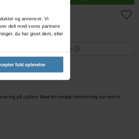
på lager
Levering: 1-2 dage
odukter og annoncer. Vi
iver delt med vores partnere
lføj til Ønskeskyen
nger, du har givet dem, eller
Mere information
cepter fuld oplevelse
varing på cyklen. Med en simpel montering via velcro