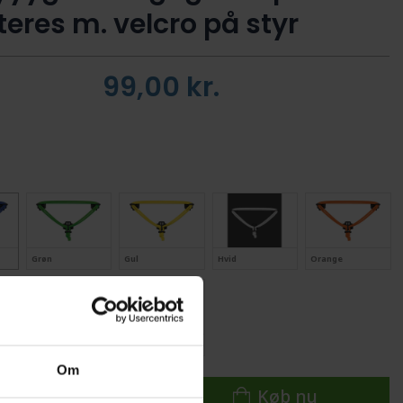
eres m. velcro på styr
99,00
kr.
Grøn
Gul
Hvid
Orange
Rød
Sort
Om
Køb nu