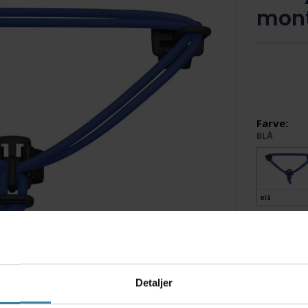
mont
Farve:
BLÅ
Blå
Pink
Detaljer