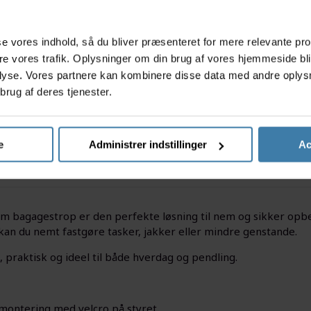
s
+10 
asse vores indhold, så du bliver præsenteret for mere relevante pr
ere vores trafik. Oplysninger om din brug af vores hjemmeside bl
Ti
lyse. Vores partnere kan kombinere disse data med andre oplysni
brug af deres tjenester.
e
Administrer indstillinger
Ac
m bagagestrop er den perfekte løsning til nem og sikker opbe
 kan du nemt fastgøre tasker, jakker eller mindre genstande.
, praktisk og ideel til både hverdag og pendling.
ontering med velcro på styret