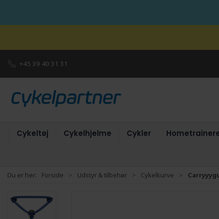
+45 39 40 31 31
Cykeltøj
Cykelhjelme
Cykler
Hometrainer
Du er her:
Forside
Udstyr & tilbehør
Cykelkurve
Carryyyg