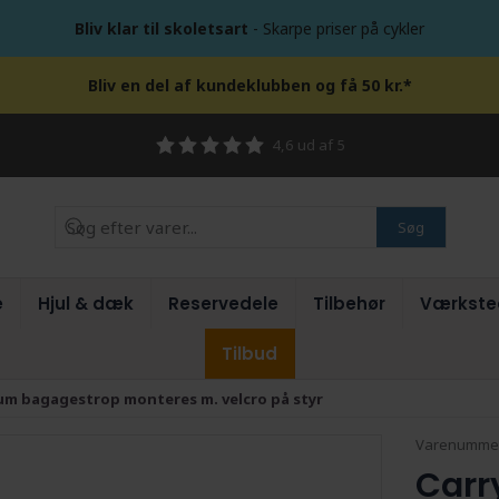
Bliv klar til skoletsart
- Skarpe priser på cykler
Bliv en del af kundeklubben og få 50 kr.*
4,6 ud af 5
Søg
e
Hjul & dæk
Reservedele
Tilbehør
Værkste
Tilbud
um bagagestrop monteres m. velcro på styr
Varenumme
Carr