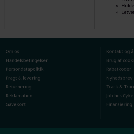
Holde
Letvæ
Om os
Kontakt og å
Handelsbetingelser
Brug af cook
Persondatapolitik
Rabatkoder
Fragt & levering
Nyhedsbrev
Returnering
Track & Trac
Reklamation
Job hos Cyke
Gavekort
Finansiering