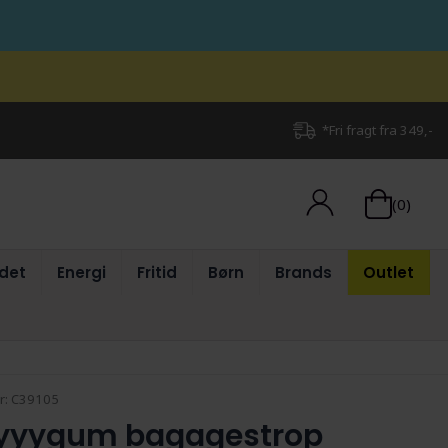
*Fri fragt fra 349,-
(0)
det
Energi
Fritid
Børn
Brands
Outlet
r:
C39105
yyygum bagagestrop