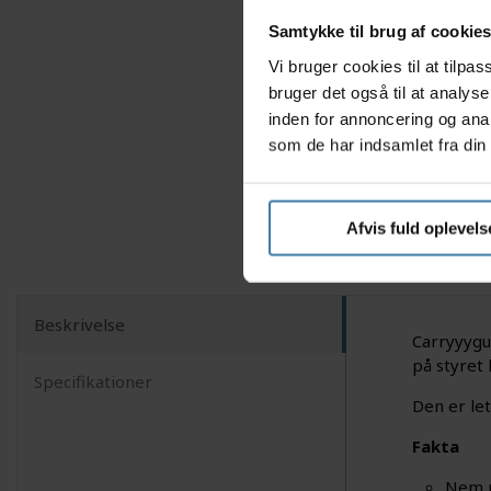
Samtykke til brug af cookie
Vi bruger cookies til at tilp
bruger det også til at analys
inden for annoncering og ana
som de har indsamlet fra din 
Afvis fuld oplevels
Beskrivelse
Carryyygu
på styret
Specifikationer
Den er let
Fakta
Nem m