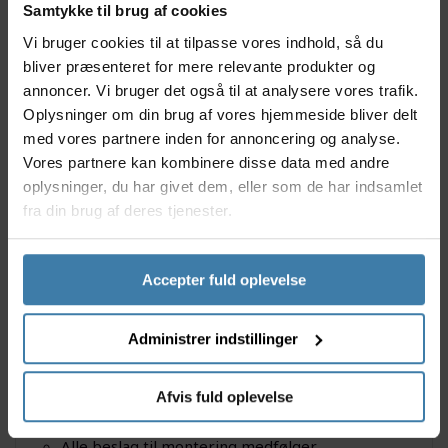
Samtykke til brug af cookies
Vi bruger cookies til at tilpasse vores indhold, så du
Denne stilfulde Cento-cykelkurv fra Basil er
bliver præsenteret for mere relevante produkter og
fremstillet i stærkt og hårdført aluminium, så kurven
annoncer. Vi bruger det også til at analysere vores trafik.
kan holde til al salgs vejr. Cento-kurven skal monteres
på cyklens bagagebærer og alle skruer og beslag, der
Oplysninger om din brug af vores hjemmeside bliver delt
er nødvendige medfølger naturligvis. Cykelkurven har
med vores partnere inden for annoncering og analyse.
en god størrelse og kan f.eks. rumme en stor rygsæk.
Vores partnere kan kombinere disse data med andre
oplysninger, du har givet dem, eller som de har indsamlet
Anvendelse
fra din brug af deres tjenester.
Cykelkurven er lavet i et flot og stilrent design med
høje kanter, der gør det muligt, at opbevare større
ting i kurven uden problemer. Kurvens udformningen
Accepter fuld oplevelse
gør den nem at montere bag på din cykel, uden at
den er til gene for dig under på- og afstigning eller
mens du sidder på cyklen.
Administrer indstillinger
Specifikationer
Afvis fuld oplevelse
Montering: På langs af bagagebæreret
Materiale: Aluminium
Alle beslag til montering medfølger