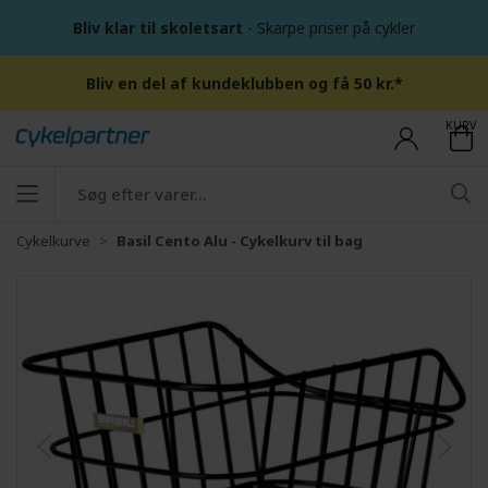
Bliv klar til skoletsart
- Skarpe priser på cykler
Bliv en del af kundeklubben og få 50 kr.*
KURV
Cykelkurve
Basil Cento Alu - Cykelkurv til bag