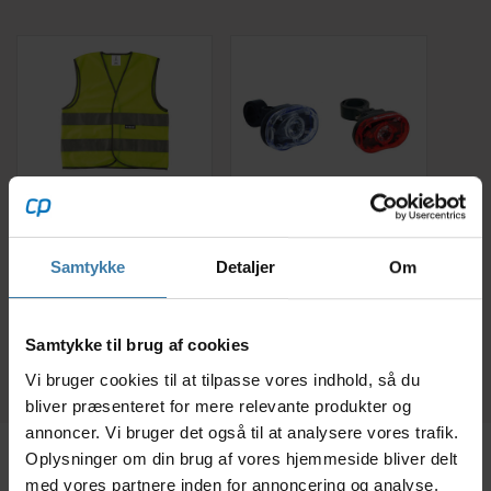
Wowow -
Lygtesæt Smart
Sikkerhedsvest med
Superflash med
reflekser til børn
batteri
Samtykke
Detaljer
Om
49,00
kr.
139,00
kr.
Køb nu
Samtykke til brug af cookies
På lager
På lager
Vi bruger cookies til at tilpasse vores indhold, så du
bliver præsenteret for mere relevante produkter og
annoncer. Vi bruger det også til at analysere vores trafik.
Oplysninger om din brug af vores hjemmeside bliver delt
Beskrivelse
Specifikationer
Størrelse
med vores partnere inden for annoncering og analyse.