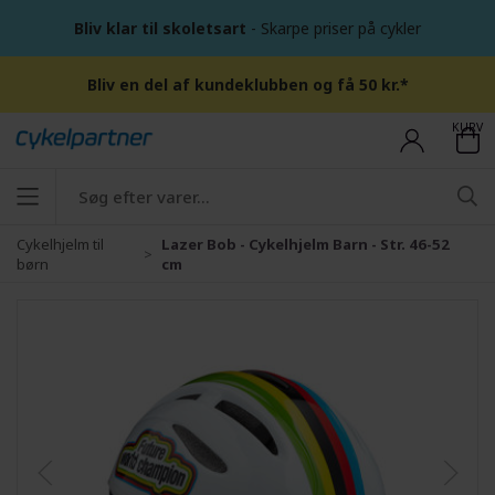
Bliv klar til skoletsart
- Skarpe priser på cykler
Bliv en del af kundeklubben og få 50 kr.*
KURV
Cykelhjelm til
Lazer Bob - Cykelhjelm Barn - Str. 46-52
børn
cm