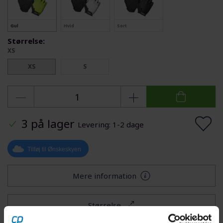
Gul
Hvid
Sort
Størrelse:
XS
XS
S
3 på lager
Levering: 1-2 dage
Tilføj til Ønskeskyen
Mere information
Størrelse