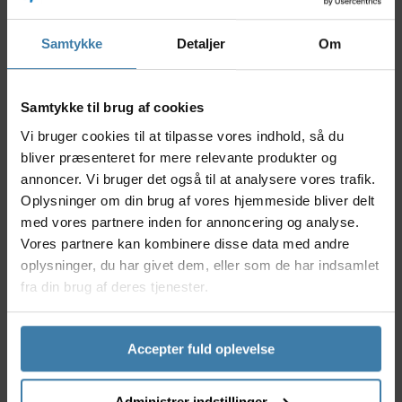
Samtykke
Detaljer
Om
Beskrivelse
Specifikationer
Størrelse
Samtykke til brug af cookies
Guide til PACR, RIDE & EXPLR
Vi bruger cookies til at tilpasse vores indhold, så du
bliver præsenteret for mere relevante produkter og
GripGrab ProRide RC Max cykelhandsker er med
annoncer. Vi bruger det også til at analysere vores trafik.
korte fingre og polstrede, så du vil opleve en
Oplysninger om din brug af vores hjemmeside bliver delt
uovertruffen komfort gennem hele din cykeltur.
med vores partnere inden for annoncering og analyse.
Handskerne er udviklet med rytterens komfort i
Vores partnere kan kombinere disse data med andre
fokus - lige fra de strategisk placerede gelpuder i
oplysninger, du har givet dem, eller som de har indsamlet
håndfladen, til den innovative Memory Foam som
fra din brug af deres tjenester.
tilpasser sig dine hænders position på styret. Denne
særlige polstring er designet til at mindske
trætheden i hænderne og vil derfor forbedre din
Accepter fuld oplevelse
køreoplevelse på lange ture. Håndfladen er
produceret i slidstærkt mikro-ruskind som er
forbedret med silikoneprint, som sikrer et fast greb.
Administrer indstillinger