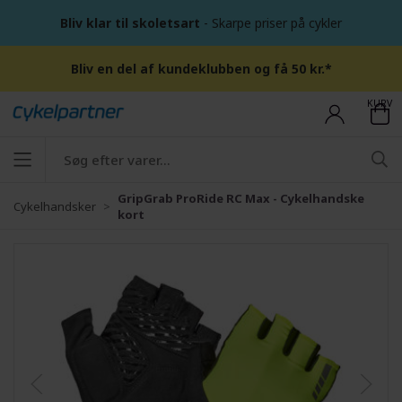
Bliv klar til skoletsart
- Skarpe priser på cykler
Bliv en del af kundeklubben og få 50 kr.*
KURV
GripGrab ProRide RC Max - Cykelhandske
Cykelhandsker
kort