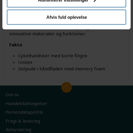
Dette er efterfølgeren til GripGrab ProGel
cykelhandsker, og gør det virkelig godt. Med to
Afvis fuld oplevelse
årtiers ekspertise indenfor design af cykelhandsker,
kombinerer disse handsker til cykling både
innovative materialer og funktioner.
Fakta
Cykelhandsker med korte fingre
Unisex
Gelpude i håndfladen med memory foam
Om os
Handelsbetingelser
Persondatapolitik
Fragt & levering
Returnering