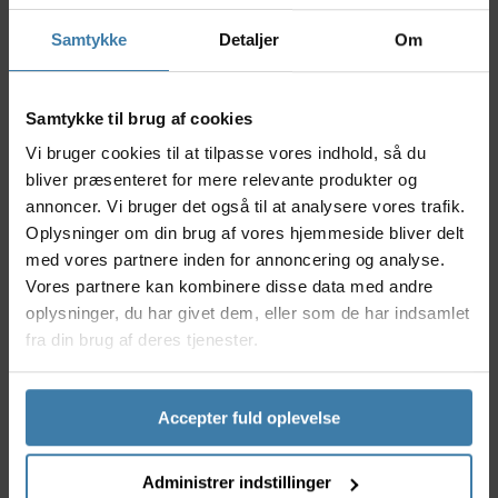
for udstyret.
Samtykke
Detaljer
Om
Nyttige facts
Avanceret gummiblanding for maksimal kontrol
Samtykke til brug af cookies
og lav rullemodstand
Tubeless Ready (TLR) - mulighed for
Vi bruger cookies til at tilpasse vores indhold, så du
punkteringsfri kørsel med tubeless setup
bliver præsenteret for mere relevante produkter og
Forstærket karkasse der øger
annoncer. Vi bruger det også til at analysere vores trafik.
modstandsdygtighed mod snitskader og
Oplysninger om din brug af vores hjemmeside bliver delt
punkteringer
med vores partnere inden for annoncering og analyse.
Egnet til både asfalt og let grus
Vores partnere kan kombinere disse data med andre
Designet til moderne road, adventure og
oplysninger, du har givet dem, eller som de har indsamlet
endurance cykling
fra din brug af deres tjenester.
Anvendelse
Pirelli Cinturato™ EVO TLR Foldedæk er ideelt til både
erfarne landevejscyklister og cykelentusiaster, der
Accepter fuld oplevelse
ønsker et pålideligt dæk til skiftende underlag. Det er
velegnet til dig, der prioriterer sikkerhed, komfort
Administrer indstillinger
og vedvarende ydeevne under alle forhold. Den