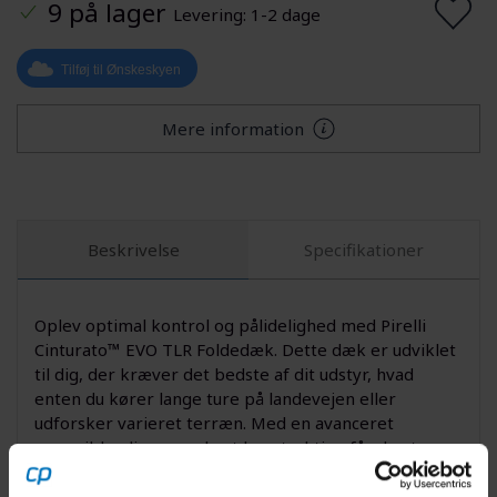
9 på lager
Levering: 1-2 dage
Tilføj til Ønskeskyen
Mere information
Beskrivelse
Specifikationer
Oplev optimal kontrol og pålidelighed med Pirelli
Cinturato™ EVO TLR Foldedæk. Dette dæk er udviklet
til dig, der kræver det bedste af dit udstyr, hvad
enten du kører lange ture på landevejen eller
udforsker varieret terræn. Med en avanceret
gummiblanding og robust konstruktion får du et
foldedæk, der imponerer med både greb og
holdbarhed, så du kan fokusere på oplevelsen frem