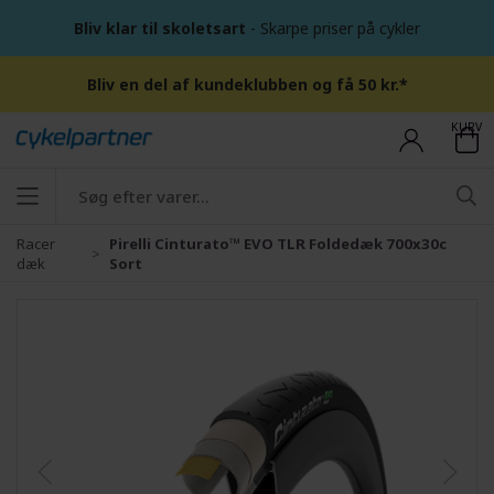
Bliv klar til skoletsart
- Skarpe priser på cykler
Bliv en del af kundeklubben og få 50 kr.*
KURV
Racer
Pirelli Cinturato™ EVO TLR Foldedæk 700x30c
dæk
Sort