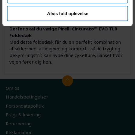
tubeless-kompatible teknologi giver ekstra
beskyttelse mod punkteringer og gør dækket
Afvis fuld oplevelse
perfekt til både daglig pendling og længere eventyr.
Derfor skal du vælge Pirelli Cinturato™ EVO TLR
Foldedæk
Med dette foldedæk får du en perfekt kombination
af sikkerhed, alsidighed og komfort - så du trygt og
bekymringsfrit kan nyde dine cykelture, uanset hvor
vejen fører dig hen.
Om os
Handelsbetingelser
Persondatapolitik
Fragt & levering
Returnering
Reklamation