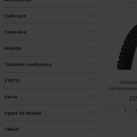
Dæktype
Størrelse
Bredde
Tubeless ready/easy
ETRTO
Schwal
Performance
(60-622) E
Farve
23
Egnet til elcykel
Tilbud