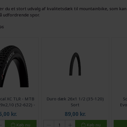
r du et stort udvalg af kvalitetsdæk til mountainbike, som kan
på udfordrende spor.
396
zcal XC TLR - MTB
Duro dæk 26x1 1/2 (35-120)
S
9x2,10 (52-622) -
Sort
Evo
Sort
folded
5,00
kr.
89,00
kr.
Køb nu
Køb nu