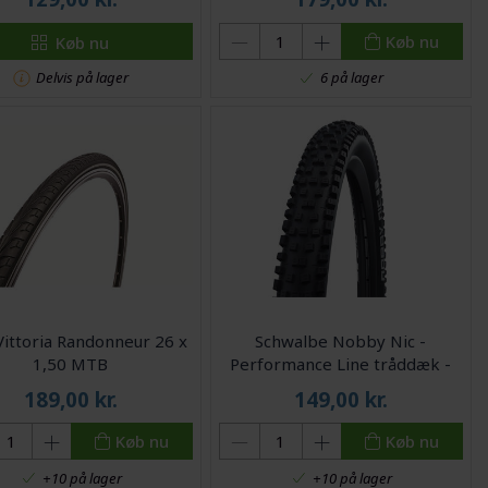
Køb nu
Køb nu
Delvis på lager
6 på lager
ittoria Randonneur 26 x
Schwalbe Nobby Nic -
1,50 MTB
Performance Line tråddæk -
27,5x2,25 (57-584) E-50 - Sort
189,00
kr.
149,00
kr.
Køb nu
Køb nu
+10 på lager
+10 på lager