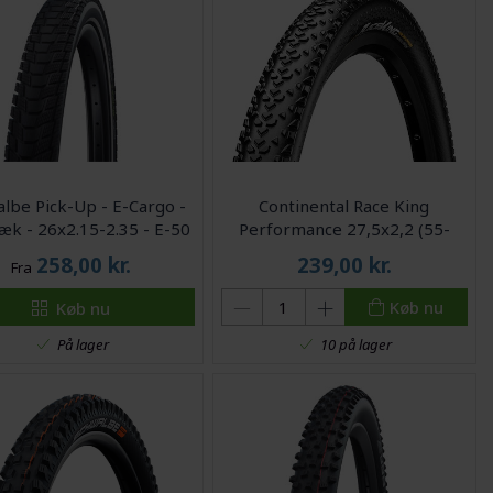
lbe Pick-Up - E-Cargo -
Continental Race King
æk - 26x2.15-2.35 - E-50
Performance 27,5x2,2 (55-
584) Foldedæk
258,00
kr.
239,00
kr.
Fra
Køb nu
Køb nu
På lager
10 på lager