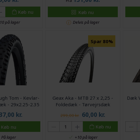
Fra
Køb nu
Køb nu
Delvis på lager
10 på lager
Spar 80%
ugh Tom - Kevlar-
Geax Aka - MTB 27 x 2,25 -
Dæk V
æk - 29x2.25-2.35
Foldedæk - Tørvejrsdæk
37,00
kr.
60,00
kr.
299,00 kr.
Køb nu
Køb nu
På lager
+10 på lager