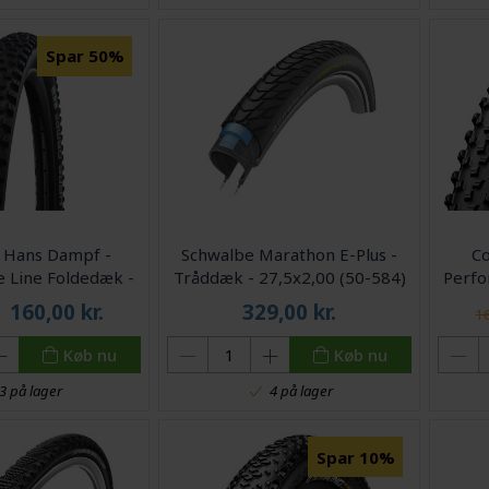
Spar 50%
 Hans Dampf -
Schwalbe Marathon E-Plus -
Co
 Line Foldedæk -
Tråddæk - 27,5x2,00 (50-584)
Perf
60-559) - Sort
E-50 - Sort
kantt
160,00
kr.
329,00
kr.
16
Køb nu
Køb nu
3 på lager
4 på lager
Spar 10%