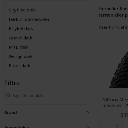
Herunder finde
Citybike dæk
terræn eller 
Dæk til børnecykler
Viser 1 til 40 af 
Elcykel dæk
Gravel dæk
MTB dæk
Øvrige dæk
Racer dæk
Filtre
Vittoria Me
foldedæk - 2
Brand
31
Anvendelse