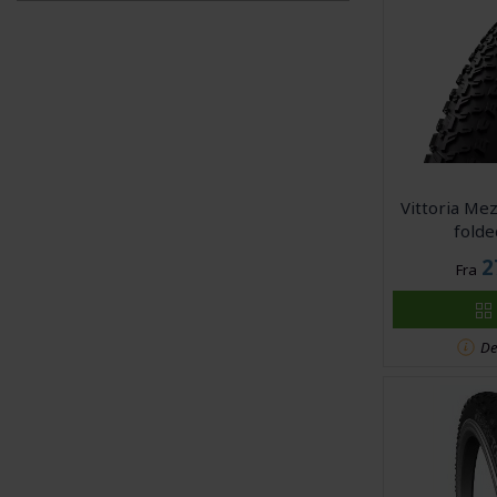
Vittoria Me
folde
2
Fra
De