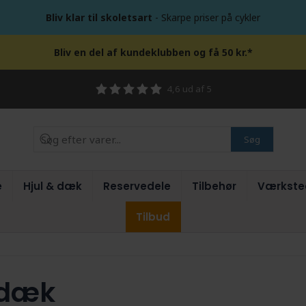
Bliv klar til skoletsart
- Skarpe priser på cykler
Bliv en del af kundeklubben og få 50 kr.*
4,6 ud af 5
Søg
e
Hjul & dæk
Reservedele
Tilbehør
Værkste
Tilbud
 dæk