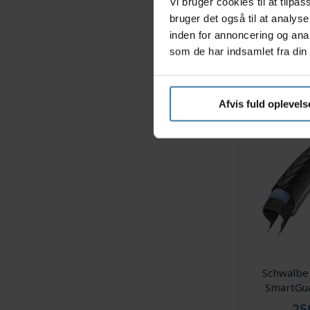
Vi bruger cookies til at tilp
Maxxis R
bruger det også til at analys
tråddæk 29
inden for annoncering og ana
So
som de har indsamlet fra din 
19
Afvis fuld oplevels
+
Schwalbe
SmartGu
24x1,
25