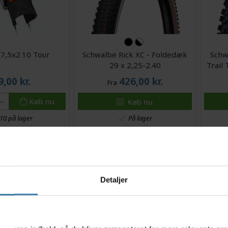
7,5x2.10 Tour
Schwalbe Rick XC - Foldedæk
Schw
29 x 2,25-2.40
Trail
9,00
kr.
426,00
kr.
Fra
Køb nu
Køb nu
På lager
10 på lager
Detaljer
s