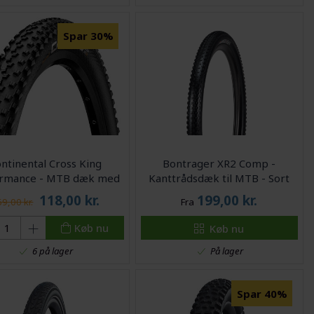
Spar 30%
ntinental Cross King
Bontrager XR2 Comp -
ormance - MTB dæk med
Kanttrådsdæk til MTB - Sort
råd - 29x2,20 (55-622) -
118,00
kr.
199,00
kr.
9,00 kr.
Fra
Sort
Køb nu
Køb nu
På lager
6 på lager
Spar 40%