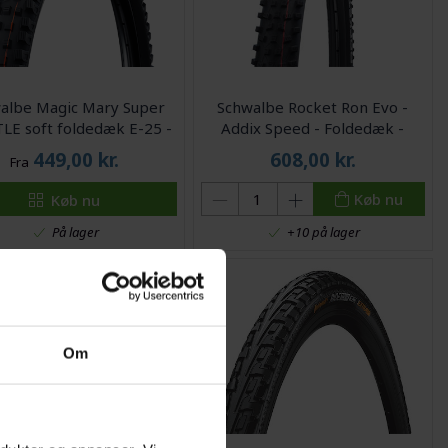
albe Magic Mary Super
Schwalbe Rocket Ron Evo -
 TLE soft foldedæk E-25 -
Addix Speed - Foldedæk -
Sort
27,5x2,25 (57-584) - Sort
449,00
kr.
608,00
kr.
Fra
Køb nu
Køb nu
På lager
+10 på lager
Om