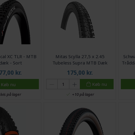
zcal XC TLR - MTB
Mitas Scylla 27,5 x 2.45
Schwa
dæk - Sort
Tubeless Supra MTB Dæk
Trådd
77,00
kr.
175,00
kr.
Køb nu
Køb nu
lvis på lager
+10 på lager