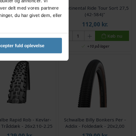
odukter og annoncer. Vi
albe Advancer Hybrid -
Continental Ride Tour Sort 27,5
iver delt med vores partnere
råddæk 27,5" - Sort
(42-584)"
nger, du har givet dem, eller
193,00
kr.
112,00
kr.
Fra
Køb nu
Køb nu
cepter fuld oplevelse
Delvis på lager
+10 på lager
lbe Rapid Rob - Kevlar-
Schwalbe Billy Bonkers Per -
 Tråddæk - 26x2.10-2.25
Addix - Foldedæk - 20x2,00
(50-406) - Bronze dæksider
129,00
kr.
179,00
kr.