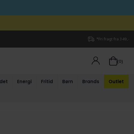
*Fri fragt fra 349,-
(0)
det
Energi
Fritid
Børn
Brands
Outlet