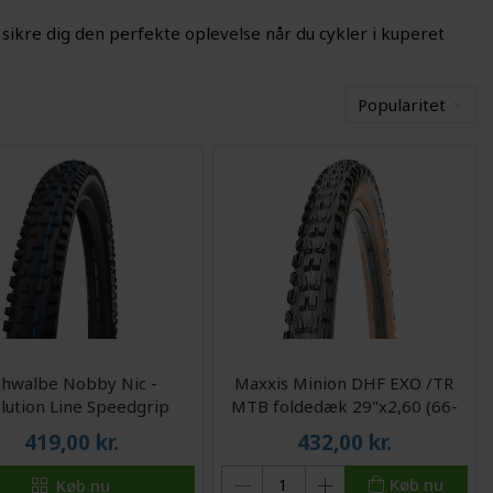
 sikre dig den perfekte oplevelse når du cykler i kuperet
Popularitet
chwalbe Nobby Nic -
Maxxis Minion DHF EXO /TR
lution Line Speedgrip
MTB foldedæk 29"x2,60 (66-
æk - 26x2.25-2.35 - E-50
622) Sort/Brun
419,00
kr.
432,00
kr.
Køb nu
Køb nu