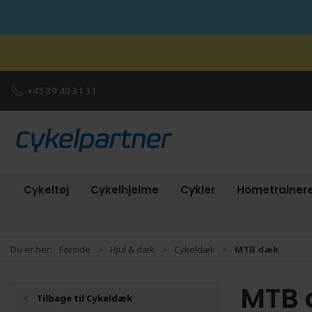
+45 39 40 31 31
Cykeltøj
Cykelhjelme
Cykler
Hometrainer
Du er her:
Forside
Hjul & dæk
Cykeldæk
MTB dæk
MTB
Tilbage til Cykeldæk