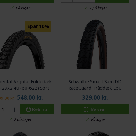
På lager
2 på lager
Spar 10%
nental Argotal Foldedæk
Schwalbe Smart Sam DD
29x2,40 (60-622) Sort
RaceGuard Tråddæk E50
Bronze
548,00
kr.
329,00
kr.
9,00 kr.
Køb nu
Køb nu
På lager
2 på lager