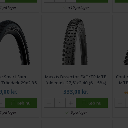
1 på lager
+10 på lager
be Smart Sam
Maxxis Dissector EXO/TR MTB
Conti
 Tråddæk 29x2,35
foldedæk 27,5"x2,40 (61-584)
MTB 
25 Sort refleks
9,00
kr.
333,00
kr.
60
Køb nu
Køb nu
1 på lager
9 på lager