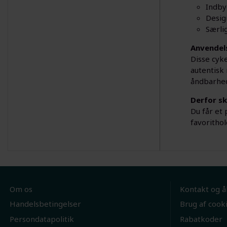
Indby
Desig
Særlig
Anvendel
Disse cyke
autentisk 
åndbarhe
Derfor sk
Du får et
favorithol
Om os
Kontakt og å
Handelsbetingelser
Brug af cook
Persondatapolitik
Rabatkoder