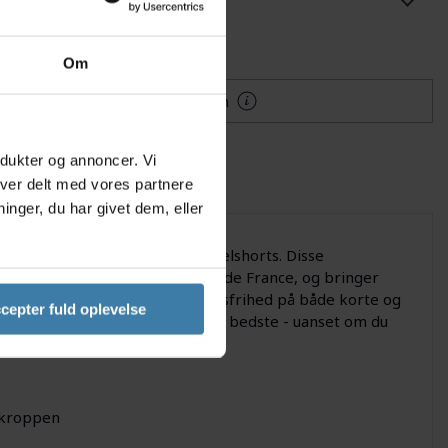
lføj til Ønskeskyen
Om
Mere information
odukter og annoncer. Vi
iver delt med vores partnere
nger, du har givet dem, eller
se a Bike TDF 2026 replica cykelshorts. Disse
om teamrytterne bærer under Tour de France, og bringer
sibelt, så du får fuld bevægelsesfrihed på både korte og
cepter fuld oplevelse
ere distancer, så du kan yde dit bedste - uanset om du
a kroppen