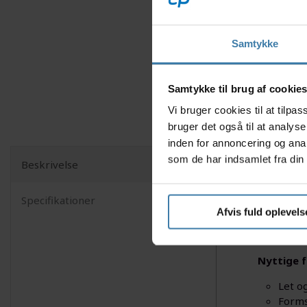
Samtykke
Samtykke til brug af cookie
Vi bruger cookies til at tilp
bruger det også til at analys
inden for annoncering og ana
som de har indsamlet fra din 
Beskrivelse
Oplev en 
cykelshort
Specifikationer
både komfo
Afvis fuld oplevels
lange tur
træner el
Nyttige f
Let o
Forms