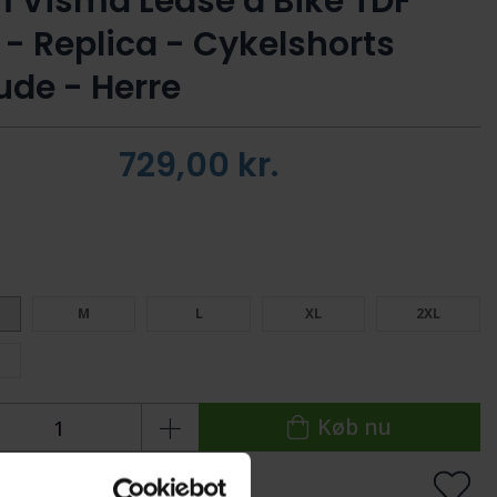
 Visma Lease a Bike TDF
 - Replica - Cykelshorts
de - Herre
729,00
kr.
:
M
L
XL
2XL
Køb nu
 lager
Levering: 1-2 dage