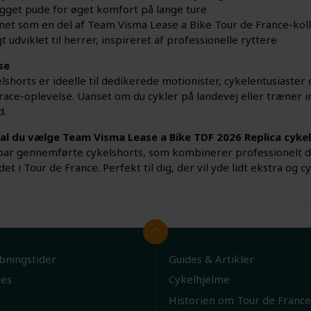
gget pude for øget komfort på lange ture
net som en del af Team Visma Lease a Bike Tour de France-kol
t udviklet til herrer, inspireret af professionelle ryttere
se
lshorts er ideelle til dedikerede motionister, cykelentusiaster
race-oplevelse. Uanset om du cykler på landevej eller træner i
d.
al du vælge Team Visma Lease a Bike TDF 2026 Replica cyke
 par gennemførte cykelshorts, som kombinerer professionelt de
det i Tour de France. Perfekt til dig, der vil yde lidt ekstra og cy
bningstider
Guides & Artikler
ies
Cykelhjelme
Historien om Tour de France