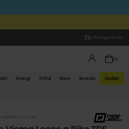
*Fri fragt fra 349,-
(0)
det
Energi
Fritid
Børn
Brands
Outlet
r:
69069101-512-03