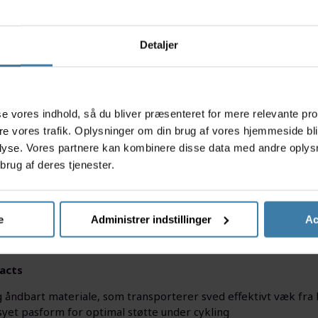
Ti
Detaljer
s
asse vores indhold, så du bliver præsenteret for mere relevante pr
ere vores trafik. Oplysninger om din brug af vores hjemmeside bl
lyse. Vores partnere kan kombinere disse data med andre oplysni
brug af deres tjenester.
autentisk race-følelse hver gang du cykler med Team Visma Lea
s til herrer er designet inspireret af de officielle shorts, s
rt og præstation i centrum. Materialet er let, åndbart og flek
e
Administrer indstillinger
Ac
e. Den integrerede pude giver ekstra støtte og komfort på læng
ler bare nyder en søndagstur.
acts
g åndbart materiale, som transporterer sved effektivt væk fr
yet pasform for optimal støtte under cykling