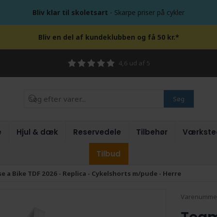
Bliv klar til skoletsart
- Skarpe priser på cykler
Bliv en del af kundeklubben og få 50 kr.*
4,6 ud af 5
Søg
e
Hjul & dæk
Reservedele
Tilbehør
Værkste
Tilbud
 a Bike TDF 2026 - Replica - Cykelshorts m/pude - Herre
Varenumme