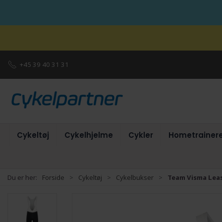
+45 39 40 31 31
Cykeltøj
Cykelhjelme
Cykler
Hometrainer
Du er her:
Forside
Cykeltøj
Cykelbukser
Team Visma Lease