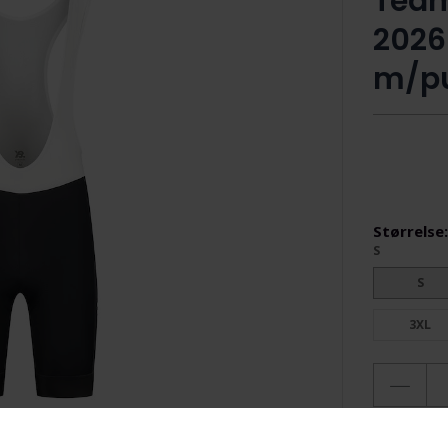
Team
2026
m/pu
Størrelse
S
S
3XL
2 på