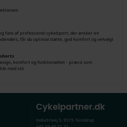
lektionen
 og fans af professionel cykelsport, der ønsker en
ndendørs, får du optimal støtte, god komfort og velvalgt
lshorts
sign, komfort og funktionalitet - præcis som
kle med stil.
Cykelpartner.dk
Industrivej 5, 9575 Terndrup
+45 39 40 31 31