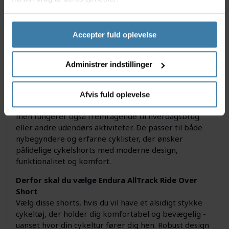
Afslappet pasform for maksimal komfort og
bevægelsesfrihed
Designet specifikt til mountainbike og allround
Accepter fuld oplevelse
brug
Let og hurtigtørrende materiale
Administrer indstillinger
Anvendelse
AllTrack Ride Over Short er skabt til cykelentusiaster,
der ønsker fleksibilitet og holdbarhed i deres tøj.
Afvis fuld oplevelse
Shortsene er særligt velegnede til mountainbiking,
men fungerer også fremragende til hverdagsbrug
eller andre udendørs aktiviteter. De passer til både
nybegyndere og erfarne cyklister, der ønsker
pålidelige cykelshorts med moderne design,
funktionalitet og komfort.
Derfor skal du vælge Endura AllTrack Ride Over
Short
Vælg disse shorts, hvis du vil have et alsidigt stykke
cykeltøj, der holder dig komfortabel og bevægelig -
uanset hvor din cykeltur fører dig hen. Robust design