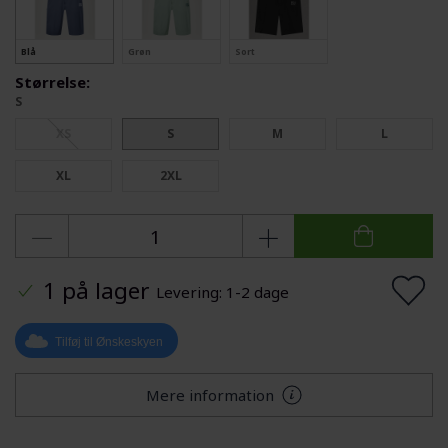
Blå
Grøn
Sort
Størrelse:
S
XS
S
M
L
XL
2XL
1 på lager
Levering: 1-2 dage
Tilføj til Ønskeskyen
Mere information