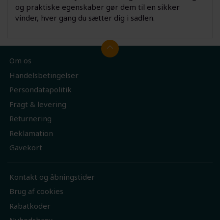
og praktiske egenskaber gør dem til en sikker
vinder, hver gang du sætter dig i sadlen.
Om os
Handelsbetingelser
Persondatapolitik
Fragt & levering
Returnering
Reklamation
Gavekort
Kontakt og åbningstider
Brug af cookies
Rabatkoder