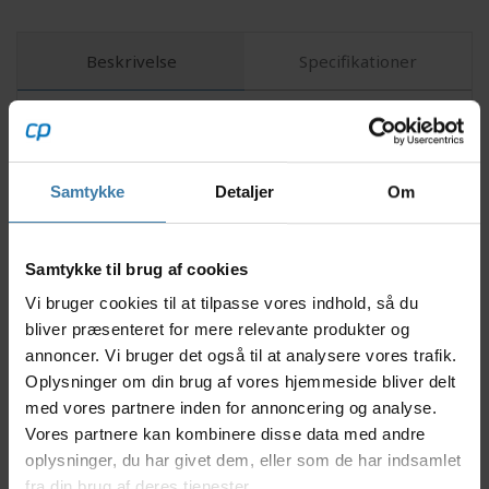
Beskrivelse
Specifikationer
Endura AllTrack Ride Over Short er det perfekte valg
til dig, der elsker at cykle og ønsker pålidelig komfort
og maksimal bevægelsesfrihed - uanset om du er på
Samtykke
Detaljer
Om
stierne eller cykler gennem byen. Disse cykelshorts
er designet med slidstærkt materiale og en afslappet
pasform, der gør dem ideelle til både mountainbike
Samtykke til brug af cookies
og daglig pendling. Det lette stof giver effektiv
ventilation, mens en smart vandafvisende finish
Vi bruger cookies til at tilpasse vores indhold, så du
beskytter mod fugt og let regn.
bliver præsenteret for mere relevante produkter og
annoncer. Vi bruger det også til at analysere vores trafik.
Nyttige facts
Oplysninger om din brug af vores hjemmeside bliver delt
Fremstillet i slidstærkt og let stof, der modstår
med vores partnere inden for annoncering og analyse.
daglig slitage
Vores partnere kan kombinere disse data med andre
Vandafvisende behandling holder dig tør ved let
oplysninger, du har givet dem, eller som de har indsamlet
regn og fugt
fra din brug af deres tjenester.