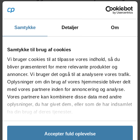
hen. Dette tubeless ready dæk er designet til off-road
cykling og kombinerer Pirellis avancerede
gummiblanding med en robust konstruktion, der
effektivt balancerer komfort, holdbarhed og vejgreb
Samtykke
Detaljer
Om
på teknisk krævende underlag.
Nyttige facts
Samtykke til brug af cookies
Specifikt designet til adventure- og gravelbrug
Vi bruger cookies til at tilpasse vores indhold, så du
med stærkt vejgreb
bliver præsenteret for mere relevante produkter og
Fremstillet med Pirellis ProCompound Gravel for
annoncer. Vi bruger det også til at analysere vores trafik.
optimal slidstyrke
Oplysninger om din brug af vores hjemmeside bliver delt
Tubeless Ready-teknologi gør det muligt at køre
med lavere dæktryk og reducerer
med vores partnere inden for annoncering og analyse.
punkteringsrisiko
Vores partnere kan kombinere disse data med andre
Robust karkasse, der beskytter mod snitskader
oplysninger, du har givet dem, eller som de har indsamlet
og stød
fra din brug af deres tjenester.
Velegnet til både ujævne spor og grusveje
Anvendelse
Accepter fuld oplevelse
Dette dæk er skabt til cyklister, der elsker eventyr på