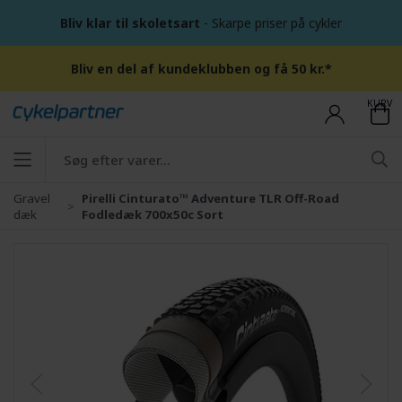
Bliv klar til skoletsart
- Skarpe priser på cykler
Bliv en del af kundeklubben og få 50 kr.*
KURV
Gravel
Pirelli Cinturato™ Adventure TLR Off-Road
dæk
Fodledæk 700x50c Sort