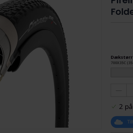
Pirel
Fold
Dækstørr
700X35C (35
2 på
Ti