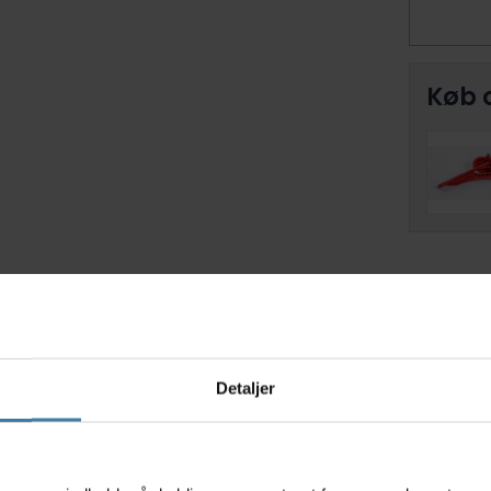
Køb 
Relaterede varer
Detaljer
s