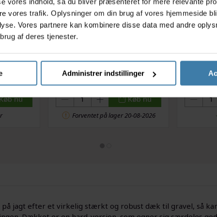
asse vores indhold, så du bliver præsenteret for mere relevante pr
ere vores trafik. Oplysninger om din brug af vores hjemmeside bl
lyse. Vores partnere kan kombinere disse data med andre oplysni
brug af deres tjenester.
værktøj
Park Tool TR-1 - Lappegrej -
Tyre Gl
Dækjern og løse
Hurtig a
e
Administrer indstillinger
Ac
selvklæbende lapper
61,00
kr.
Køb nu
Køb nu
r
Forventet på lager 20-08-2026
 på jagt efter et virkelig stærkt og robust dæk til gravel, så k
ingen. Dækket er en hard-version, som egner sig særdeles god