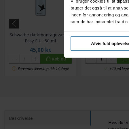
Vi bruger cookies til at tilp
bruger det også til at analys
inden for annoncering og ana
som de har indsamlet fra din 
Schwalbe dækmontagevæske
BBB EasyTire dæk
Easy Fit - 50 ml
Afvis fuld oplevels
45,00
kr.
79,00
kr.
Køb nu
Forventet leveringstid: 14 dage
+10 på lage
Beskrivelse
Hvis du er
være løsn