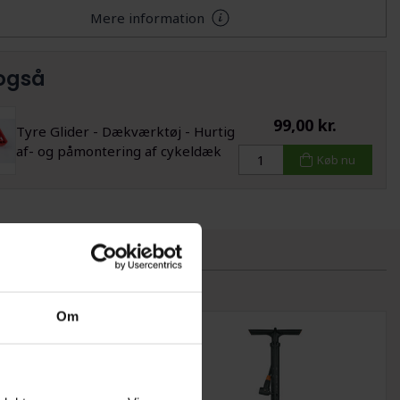
Mere information
også
99,00 kr.
Tyre Glider - Dækværktøj - Hurtig
af- og påmontering af cykeldæk
Køb nu
Om