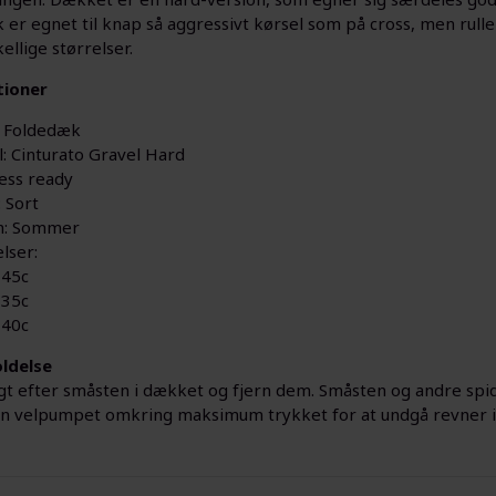
er egnet til knap så aggressivt kørsel som på cross, men rulle
kellige størrelser.
tioner
li Foldedæk
: Cinturato Gravel Hard
ess ready
 Sort
n: Sommer
lser:
 45c
 35c
 40c
ldelse
igt efter småsten i dækket og fjern dem. Småsten og andre spi
len velpumpet omkring maksimum trykket for at undgå revner 