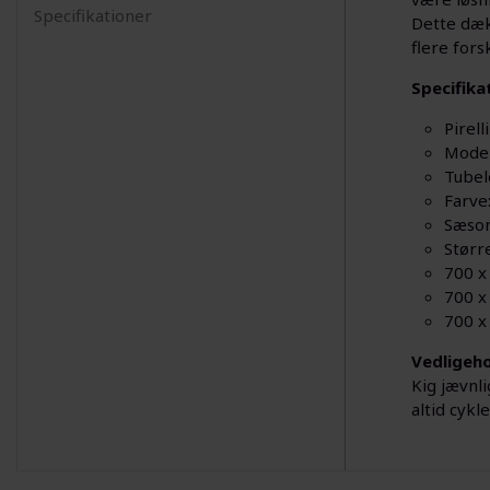
Specifikationer
Dette dæk 
flere fors
Specifika
Pirel
Model
Tubel
Farve:
Sæso
Større
700 x
700 x
700 x
Vedligeho
Kig jævnl
altid cyk