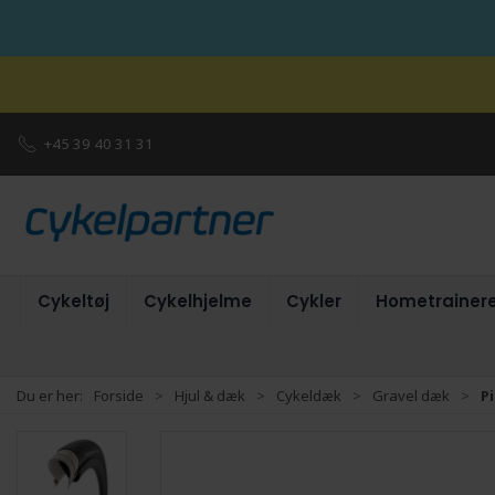
+45 39 40 31 31
Cykeltøj
Cykelhjelme
Cykler
Hometrainer
Du er her:
Forside
Hjul & dæk
Cykeldæk
Gravel dæk
Pi