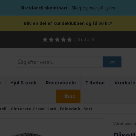
Bliv klar til skoletsart
- Skarpe priser på cykler
Bliv en del af kundeklubben og få 50 kr.*
4,6 ud af 5
Søg
e
Hjul & dæk
Reservedele
Tilbehør
Værkste
Tilbud
relli - Cinturato Gravel Hard - Foldedæk - Sort
Varenumme