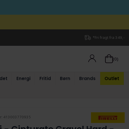
*Fri fragt fra 349,-
(0)
det
Energi
Fritid
Børn
Brands
Outlet
r:
413003770935