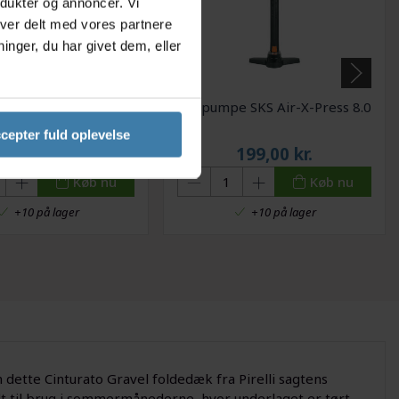
odukter og annoncer. Vi
iver delt med vores partnere
nger, du har givet dem, eller
ider - Dækværktøj -
Fodpumpe SKS Air-X-Press 8.0
f- og påmontering af
cepter fuld oplevelse
cykeldæk
99,00
kr.
199,00
kr.
Køb nu
Køb nu
+10 på lager
+10 på lager
an dette Cinturato Gravel foldedæk fra Pirelli sagtens
t til brug i sommermånederne, hvor underlaget er tørt.