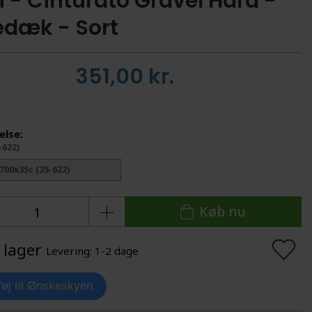
li - Cinturato Gravel Hard -
edæk - Sort
351,00
kr.
else:
-622)
700x35c (35-622)
Køb nu
 lager
Levering: 1-2 dage
lføj til Ønskeskyen